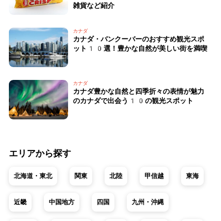
雑貨など紹介
カナダ
カナダ・バンクーバーのおすすめ観光スポ
ット10選！豊かな自然が美しい街を満喫
カナダ
カナダ豊かな自然と四季折々の表情が魅力
のカナダで出会う10の観光スポット
エリアから探す
北海道・東北
関東
北陸
甲信越
東海
近畿
中国地方
四国
九州・沖縄