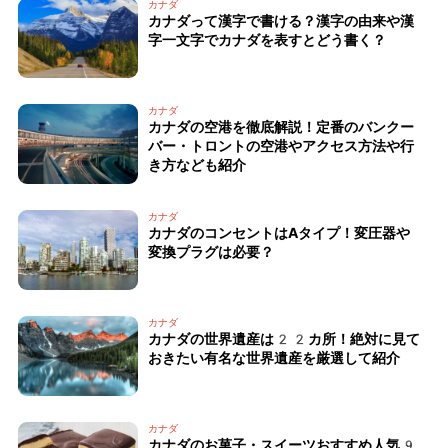
カナダ
カナダって漢字で書ける？漢字の由来や漢
字一文字でカナダを表すとどう書く？
カナダ
カナダの空港を徹底解説！定番のバンクー
バー・トロントの空港やアクセス方法や行
き方なども紹介
カナダ
カナダのコンセントはAタイプ！変圧器や
変換プラグは必要？
カナダ
カナダの世界遺産は22カ所！絶対に見て
おきたい有名な世界遺産を厳選して紹介
カナダ
カナダのお菓子・スイーツおすすめ人気9