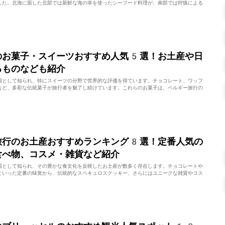
した。北海に面した北部では新鮮な海の幸を使ったシーフード料理が、南部では狩猟による
のお菓子・スイーツおすすめ人気5選！お土産や日
るものなども紹介
国として知られ、特にスイーツの分野で世界的な評価を得ています。チョコレート、ワッフ
など、多彩な伝統菓子が旅行者を魅了し続けています。これらのお菓子は、ベルギー旅行の
旅行のお土産おすすめランキング8選！定番人気の
食べ物、コスメ・雑貨など紹介
国として知られ、その豊かな食文化を反映したお土産が数多く存在します。チョコレートや
といった定番の味覚から、伝統的なスペキュロスクッキー、さらにはユニークな雑貨やコス