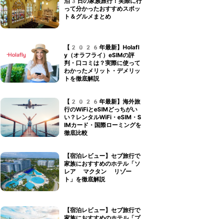
泊3日の家族旅行！実際に行
って分かったおすすめスポッ
ト＆グルメまとめ
【2026年最新】Holafl
y（オラフライ）eSIMの評
判・口コミは？実際に使って
わかったメリット・デメリッ
トを徹底解説
【2026年最新】海外旅
行のWiFiとeSIMどっちがい
い？レンタルWiFi・eSIM・S
IMカード・国際ローミングを
徹底比較
【宿泊レビュー】セブ旅行で
家族におすすめのホテル「ソ
レア マクタン リゾー
ト」を徹底解説
【宿泊レビュー】セブ旅行で
家族におすすめのホテル「プ