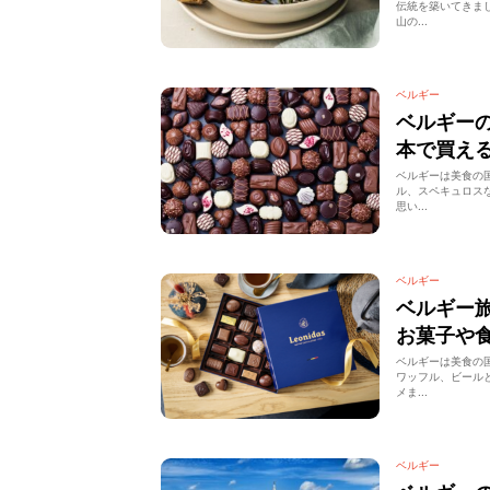
伝統を築いてきま
山の...
ベルギー
ベルギー
本で買え
ベルギーは美食の
ル、スペキュロス
思い...
ベルギー
ベルギー
お菓子や
ベルギーは美食の
ワッフル、ビール
メま...
ベルギー