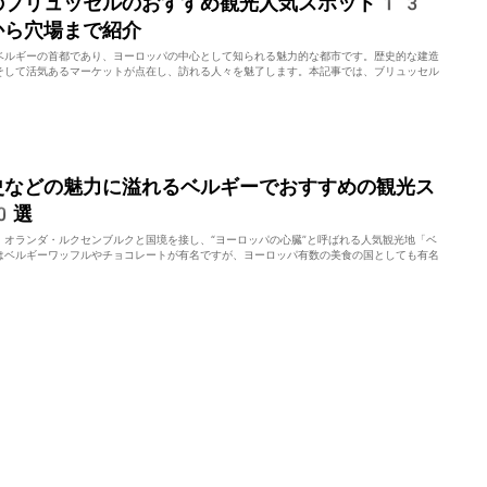
のブリュッセルのおすすめ観光人気スポット13
から穴場まで紹介
ベルギーの首都であり、ヨーロッパの中心として知られる魅力的な都市です。歴史的な建造
そして活気あるマーケットが点在し、訪れる人々を魅了します。本記事では、ブリュッセル
史などの魅力に溢れるベルギーでおすすめの観光ス
0選
・オランダ・ルクセンブルクと国境を接し、“ヨーロッパの心臓”と呼ばれる人気観光地「ベ
はベルギーワッフルやチョコレートが有名ですが、ヨーロッパ有数の美食の国としても有名