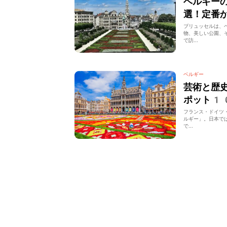
ベルギー
選！定番
ブリュッセルは、
物、美しい公園、
で訪...
ベルギー
芸術と歴
ポット1
フランス・ドイツ
ルギー」。日本で
で...