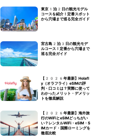
東京1泊2日の観光モデル
コースを紹介！定番スポット
から穴場まで巡る完全ガイド
宮古島2泊3日の観光モデ
ルコース！定番から穴場まで
巡る完全ガイド
【2026年最新】Holafl
y（オラフライ）eSIMの評
判・口コミは？実際に使って
わかったメリット・デメリッ
トを徹底解説
【2026年最新】海外旅
行のWiFiとeSIMどっちがい
い？レンタルWiFi・eSIM・S
IMカード・国際ローミングを
徹底比較