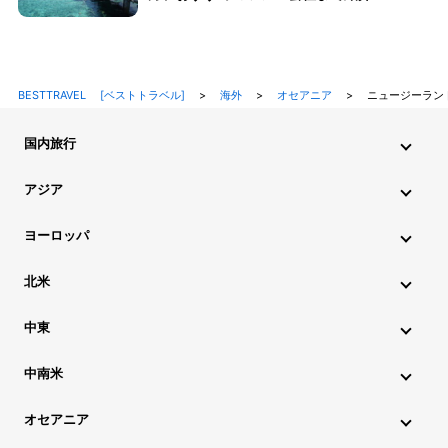
BESTTRAVEL [ベストトラベル]
>
海外
>
オセアニア
>
ニュージーラン
国内旅行
北海道・東北旅行
関東旅行
北陸旅行
甲信越旅行
アジア
東海旅行
近畿旅行
中国地方旅行
九州・沖縄旅行
インド旅行
インドネシア旅行
カンボジア旅行
ヨーロッパ
シンガポール旅行
スリランカ旅行
タイ旅行
韓国旅行
アイスランド旅行
アイルランド旅行
イタリア旅行
北米
中国旅行
ネパール旅行
フィリピン旅行
ブータン旅行
ウクライナ旅行
イギリス旅行
エストニア旅行
ハワイ旅行
グアム旅行
アメリカ旅行
カナダ旅行
中東
ブルネイ旅行
ベトナム旅行
マレーシア旅行
オーストリア旅行
オランダ旅行
ギリシャ旅行
アゼルバイジャン旅行
アラブ首長国連邦旅行
ミャンマー旅行
モルディブ旅行
モンゴル旅行
ラオス旅行
中南米
クロアチア旅行
スイス旅行
スウェーデン旅行
イスラエル旅行
イラン旅行
カタール旅行
アルゼンチン旅行
キューバ旅行
コロンビア旅行
チリ旅行
台湾旅行
マカオ旅行
香港旅行
スペイン旅行
スロベニア旅行
チェコ旅行
デンマーク旅行
オセアニア
サウジアラビア旅行
トルコ旅行
パキスタン旅行
ブラジル旅行
ペルー旅行
ボリビア旅行
メキシコ旅行