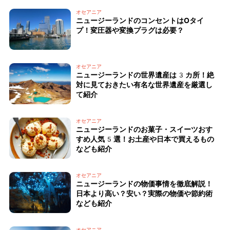
オセアニア
ニュージーランドのコンセントはOタイ
プ！変圧器や変換プラグは必要？
オセアニア
ニュージーランドの世界遺産は3カ所！絶
対に見ておきたい有名な世界遺産を厳選し
て紹介
オセアニア
ニュージーランドのお菓子・スイーツおす
すめ人気5選！お土産や日本で買えるもの
なども紹介
オセアニア
ニュージーランドの物価事情を徹底解説！
日本より高い？安い？実際の物価や節約術
なども紹介
オセアニア