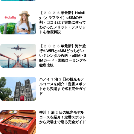
【2026年最新】Holafl
y（オラフライ）eSIMの評
判・口コミは？実際に使って
わかったメリット・デメリッ
トを徹底解説
【2026年最新】海外旅
行のWiFiとeSIMどっちがい
い？レンタルWiFi・eSIM・S
IMカード・国際ローミングを
徹底比較
ハノイ1泊2日の観光モデ
ルコースを紹介！定番スポッ
トから穴場まで巡る完全ガイ
ド
柳川1泊2日の観光モデル
コースを紹介！定番スポット
から穴場まで巡る完全ガイド