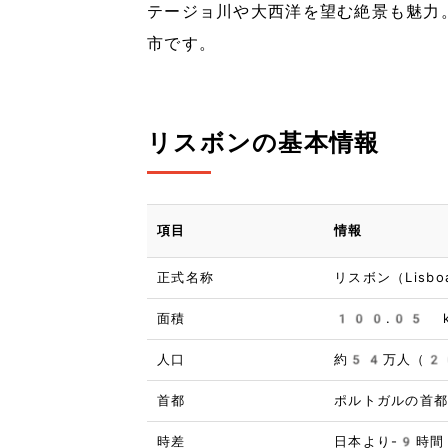
テージョ川や大西洋を望む絶景も魅力
市です。
リスボンの基本情報
項目
情報
正式名称
リスボン（Lisbo
面積
100.05 k
人口
約54万人（2
首都
ポルトガルの首
時差
日本より-9時間