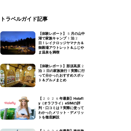
トラベルガイド記事
【体験レポート】5月の山中
湖で家族キャンプ1泊2
日！レイクロッジヤマナカ＆
御殿場アウトレット＆ふじや
ま温泉を満喫
【体験レポート】那須高原2
泊3日の家族旅行！実際に行
って分かったおすすめスポッ
ト＆グルメまとめ
【2026年最新】Holafl
y（オラフライ）eSIMの評
判・口コミは？実際に使って
わかったメリット・デメリッ
トを徹底解説