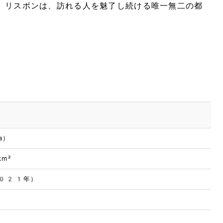
。リスボンは、訪れる人を魅了し続ける唯一無二の都
a）
m²
021年）
都