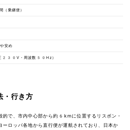
間（乗継便）
やや安め
圧230V・周波数50Hz）
法・行き方
般的で、市内中心部から約6kmに位置するリスボン・
ヨーロッパ各地から直行便が運航されており、日本か