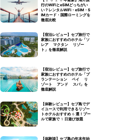
【2026年最新】海外旅
行のWiFiとeSIMどっちがい
い？レンタルWiFi・eSIM・S
IMカード・国際ローミングを
徹底比較
【宿泊レビュー】セブ旅行で
家族におすすめのホテル「ソ
レア マクタン リゾー
ト」を徹底解説
【宿泊レビュー】セブ旅行で
家族におすすめのホテル「プ
ランテーション ベイ リ
ゾート アンド スパ」を
徹底解説
【体験レビュー】セブ島でデ
イユースで利用できるリゾー
トホテルおすすめ6選！プー
ルで家族で1日遊び放題
【体験談】セブ島の年末年始