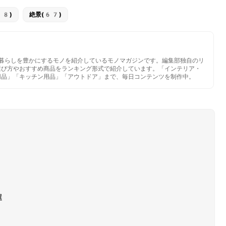
18)
絶景(67)
いと暮らしを豊かにするモノを紹介しているモノマガジンです。編集部独自のリ
選び方やおすすめ商品をランキング形式で紹介しています。「インテリア・
用品」「キッチン用品」「アウトドア」まで、毎日コンテンツを制作中。
選