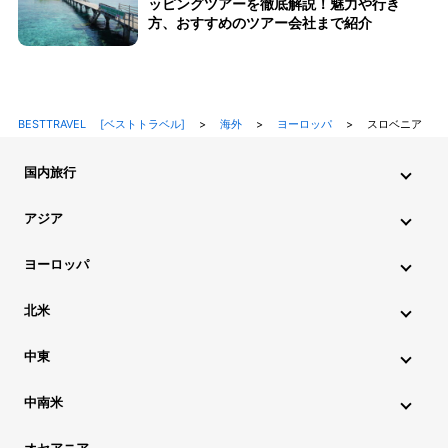
ッピングツアーを徹底解説！魅力や行き
方、おすすめのツアー会社まで紹介
BESTTRAVEL [ベストトラベル]
>
海外
>
ヨーロッパ
>
スロベニア
国内旅行
北海道・東北旅行
関東旅行
北陸旅行
甲信越旅行
アジア
東海旅行
近畿旅行
中国地方旅行
九州・沖縄旅行
インド旅行
インドネシア旅行
カンボジア旅行
ヨーロッパ
シンガポール旅行
スリランカ旅行
タイ旅行
韓国旅行
アイスランド旅行
アイルランド旅行
イタリア旅行
北米
中国旅行
ネパール旅行
フィリピン旅行
ブータン旅行
ウクライナ旅行
イギリス旅行
エストニア旅行
ハワイ旅行
グアム旅行
アメリカ旅行
カナダ旅行
中東
ブルネイ旅行
ベトナム旅行
マレーシア旅行
オーストリア旅行
オランダ旅行
ギリシャ旅行
アゼルバイジャン旅行
アラブ首長国連邦旅行
ミャンマー旅行
モルディブ旅行
モンゴル旅行
ラオス旅行
中南米
クロアチア旅行
スイス旅行
スウェーデン旅行
イスラエル旅行
イラン旅行
カタール旅行
アルゼンチン旅行
キューバ旅行
コロンビア旅行
チリ旅行
台湾旅行
マカオ旅行
香港旅行
スペイン旅行
スロベニア旅行
チェコ旅行
デンマーク旅行