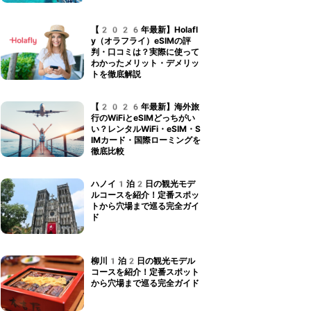
【2026年最新】Holafl
y（オラフライ）eSIMの評
判・口コミは？実際に使って
わかったメリット・デメリッ
トを徹底解説
【2026年最新】海外旅
行のWiFiとeSIMどっちがい
い？レンタルWiFi・eSIM・S
IMカード・国際ローミングを
徹底比較
ハノイ1泊2日の観光モデ
ルコースを紹介！定番スポッ
トから穴場まで巡る完全ガイ
ド
柳川1泊2日の観光モデル
コースを紹介！定番スポット
から穴場まで巡る完全ガイド