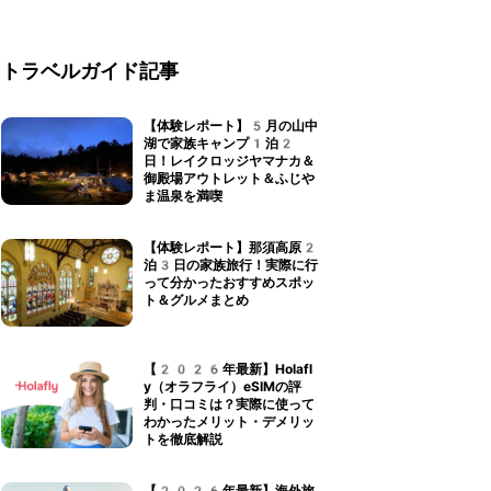
トラベルガイド記事
【体験レポート】5月の山中
湖で家族キャンプ1泊2
日！レイクロッジヤマナカ＆
御殿場アウトレット＆ふじや
ま温泉を満喫
【体験レポート】那須高原2
泊3日の家族旅行！実際に行
って分かったおすすめスポッ
ト＆グルメまとめ
【2026年最新】Holafl
y（オラフライ）eSIMの評
判・口コミは？実際に使って
わかったメリット・デメリッ
トを徹底解説