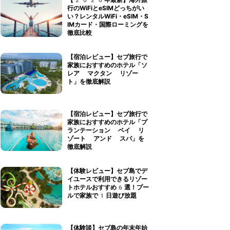
【2026年最新】海外旅
行のWiFiとeSIMどっちがい
い？レンタルWiFi・eSIM・S
IMカード・国際ローミングを
徹底比較
【宿泊レビュー】セブ旅行で
家族におすすめのホテル「ソ
レア マクタン リゾー
ト」を徹底解説
【宿泊レビュー】セブ旅行で
家族におすすめのホテル「プ
ランテーション ベイ リ
ゾート アンド スパ」を
徹底解説
【体験レビュー】セブ島でデ
イユースで利用できるリゾー
トホテルおすすめ6選！プー
ルで家族で1日遊び放題
【体験談】セブ島の年末年始