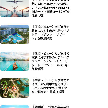
【2026年最新】海外旅
行のWiFiとeSIMどっちがい
い？レンタルWiFi・eSIM・S
IMカード・国際ローミングを
徹底比較
【宿泊レビュー】セブ旅行で
家族におすすめのホテル「ソ
レア マクタン リゾー
ト」を徹底解説
【宿泊レビュー】セブ旅行で
家族におすすめのホテル「プ
ランテーション ベイ リ
ゾート アンド スパ」を
徹底解説
【体験レビュー】セブ島でデ
イユースで利用できるリゾー
トホテルおすすめ6選！プー
ルで家族で1日遊び放題
【体験談】セブ島の年末年始