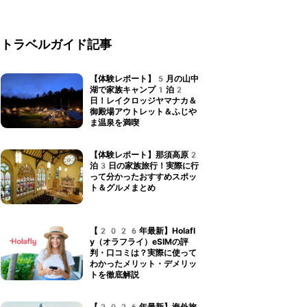
トラベルガイド記事
【体験レポート】5月の山中
湖で家族キャンプ1泊2
日！レイクロッジヤマナカ＆
御殿場アウトレット＆ふじや
ま温泉を満喫
【体験レポート】那須高原2
泊3日の家族旅行！実際に行
って分かったおすすめスポッ
ト＆グルメまとめ
【2026年最新】Holafl
y（オラフライ）eSIMの評
判・口コミは？実際に使って
わかったメリット・デメリッ
トを徹底解説