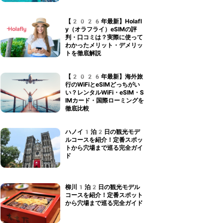
【2026年最新】Holafl
y（オラフライ）eSIMの評
判・口コミは？実際に使って
わかったメリット・デメリッ
トを徹底解説
【2026年最新】海外旅
行のWiFiとeSIMどっちがい
い？レンタルWiFi・eSIM・S
IMカード・国際ローミングを
徹底比較
ハノイ1泊2日の観光モデ
ルコースを紹介！定番スポッ
トから穴場まで巡る完全ガイ
ド
柳川1泊2日の観光モデル
コースを紹介！定番スポット
から穴場まで巡る完全ガイド