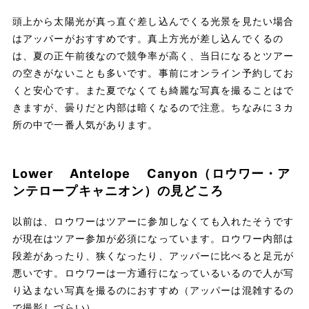
頭上から太陽光が真っ直ぐ差し込んでくる光景を見たい場合
はアッパーがおすすめです。真上方光が差し込んでくるの
は、夏の正午前後なので競争率が高く、当日になるとツアー
の空きがないことも多いです。事前にオンライン予約してお
くと安心です。また夏でなくても綺麗な写真を撮ることはで
きますが、曇りだと内部は暗くなるので注意。ちなみに３カ
所の中で一番人気があります。
Lower Antelope Canyon（ロウワー・ア
ンテロープキャニオン）の見どころ
以前は、ロウワーはツアーに参加しなくても入れたそうです
が現在はツアー参加が必須になっています。ロウワー内部は
段差があったり、狭くなったり、アッパーに比べると足元が
悪いです。ロウワーは一方通行になっているいるので人が写
り込まない写真を撮るのにおすすめ（アッパーは混雑するの
で撮影しづらい）