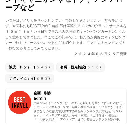
ープなど
いつかはアメリカをキャンピングカーで旅してみたい！という方も多いは
ず。今回私たちBESTTRAVEL編集部は実際にアメリカのグランドサークルを
10日11日という日程でラスベガス発着でキャンピングカーをレンタル
して旅をしてきました。そこでこの記事では、私たちが実際にキャンピング
カーで旅したコースやスポットなどを紹介します。アメリカキャンピングカ
ー旅行の参考にしてみてください。
2024年06月25日更新
観光・レジャー(642)
名所・観光施設(518)
アクティビティ(202)
企画・制作
admin
monocow（モノカウ）は、住まいと暮らしを豊かにするモノを紹介
しているモノマガジンです。編集部独自のリサーチに基づき、さま
ざまなモノの選び方やおすすめ商品をランキング形式で紹介してい
ます。「インテリア・家具」から「家電」「生活雑貨・日用品」
「キッチン用品」「アウトドア」まで、毎日コンテンツを制作中。