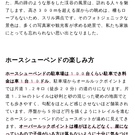
た、馬の蹄のような形をした渓谷の風景は、訪れる人々を魅
了します。高さ300mを超える崖からの眺めは、柵もロ
ープもないため、スリル満点です。そのフォトジェニックな
景色は、多くの写真家や観光客が求める絶景で、私たち家族
にとっても忘れられない思い出となりました。
ホースシューベンドの楽しみ方
ホースシューベンドの駐車場は100台くらい駐車でき料
金は車1台10ドル
。駐車場からオールルックポイントま
では片道1.2キロ（徒歩20分）の道のりになります。片
道1.2㎞のトレイルは砂利と砂の混じった硬めの地面でと
ても歩きやすく、勾配をほとんど感じさせないほど舗装され
ています。序盤から5分ほど円を描くようにトレイルを進む
とホースシュー・ベンドのビュースポットが遠めに見えてき
ます。
オーバールックポイントは柵がほとんどなく、崖にな
っているので子供がいる方は落ちないように十分に気をつけ