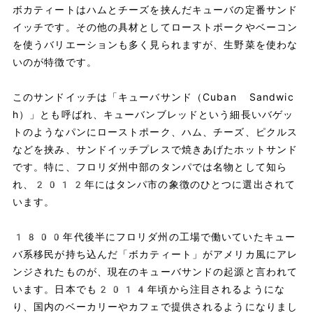
ボカティートはハムとチーズを挟んだキューバの定番サンド
イッチです。その他の具材としてローストポークやベーコン
を使うバリエーションも多く見られますが、生野菜を使わな
いのが特徴です。
このサンドイッチは「キューバサンド（Cuban Sandwic
h）」とも呼ばれ、キューバンブレッドという細長いバゲッ
トのようなパンにローストポーク、ハム、チーズ、ピクルス
などを挟み、サンドイッチプレスで焼きあげたホットサンド
です。特に、フロリダ州中部のタンパでは名物として知ら
れ、2012年にはタンパ市の象徴のひとつに選出されて
います。
1800年代後半にフロリダ州の工場で働いていたキュー
バ系移民が持ち込んだ「ボカティート」がアメリカ風にアレ
ンジされたものが、現在のキューバサンドの起源と言われて
います。日本でも2014年頃から注目されるようにな
り、国内のベーカリーやカフェで提供されるようになりまし