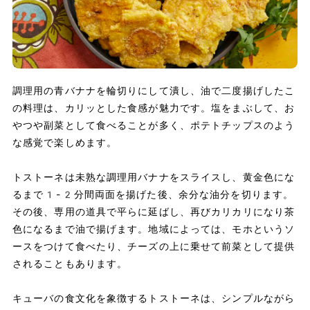
調理用の青バナナを輪切りにして潰し、油で二度揚げしたこ
の料理は、カリッとした食感が魅力です。塩をまぶして、お
やつや副菜として食べることが多く、ポテトチップスのよう
な感覚で楽しめます。
トストーネは未熟な調理用バナナをスライスし、黄金色にな
るまで1-2分間両面を揚げた後、余分な油分を切ります。
その後、専用の道具で平らに延ばし、再びカリカリになり茶
色になるまで油で揚げます。地域によっては、モホというソ
ースをつけて食べたり、チーズの上に乗せて前菜として提供
されることもあります。
キューバの食文化を象徴するトストーネは、シンプルながら