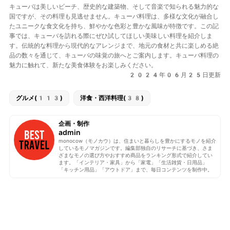
キューバは美しいビーチ、歴史的な建築物、そして音楽で知られる魅力的な
国ですが、その料理も見逃せません。キューバ料理は、多様な文化が融合し
たユニークな食文化を持ち、鮮やかな色彩と豊かな風味が特徴です。この記
事では、キューバを訪れる際にぜひ試してほしい美味しい料理を紹介しま
す。伝統的な料理から現代的なアレンジまで、地元の食材と共に楽しめる絶
品の数々を通じて、キューバの味覚の旅へとご案内します。キューバ料理の
魅力に触れて、新たな美食体験をお楽しみください。
2024年06月25日更新
グルメ(113)
洋食・西洋料理(38)
企画・制作
admin
monocow（モノカウ）は、住まいと暮らしを豊かにするモノを紹介
しているモノマガジンです。編集部独自のリサーチに基づき、さま
ざまなモノの選び方やおすすめ商品をランキング形式で紹介してい
ます。「インテリア・家具」から「家電」「生活雑貨・日用品」
「キッチン用品」「アウトドア」まで、毎日コンテンツを制作中。