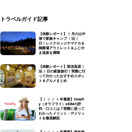
トラベルガイド記事
【体験レポート】5月の山中
湖で家族キャンプ1泊2
日！レイクロッジヤマナカ＆
御殿場アウトレット＆ふじや
ま温泉を満喫
【体験レポート】那須高原2
泊3日の家族旅行！実際に行
って分かったおすすめスポッ
ト＆グルメまとめ
【2026年最新】Holafl
y（オラフライ）eSIMの評
判・口コミは？実際に使って
わかったメリット・デメリッ
トを徹底解説