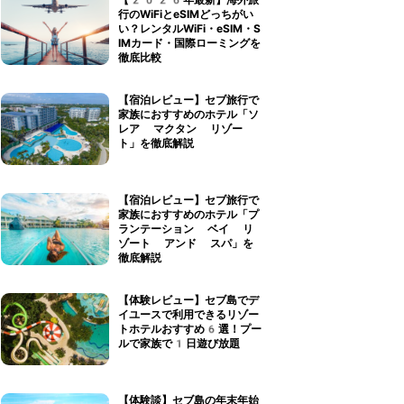
【2026年最新】海外旅
行のWiFiとeSIMどっちがい
い？レンタルWiFi・eSIM・S
IMカード・国際ローミングを
徹底比較
【宿泊レビュー】セブ旅行で
家族におすすめのホテル「ソ
レア マクタン リゾー
ト」を徹底解説
【宿泊レビュー】セブ旅行で
家族におすすめのホテル「プ
ランテーション ベイ リ
ゾート アンド スパ」を
徹底解説
【体験レビュー】セブ島でデ
イユースで利用できるリゾー
トホテルおすすめ6選！プー
ルで家族で1日遊び放題
【体験談】セブ島の年末年始