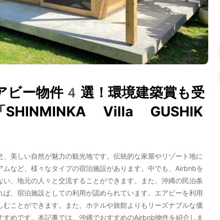
アビー物件4選！環境建築賞も受
INMINKA Villa GUSHIK
史、美しい自然が魅力の観光地です。伝統的な家屋やリゾート地に
ムなど、様々なタイプの宿泊施設があります。中でも、Airbnbを
ない、地元の人々と交流することができます。また、沖縄の民泊条
れば、宿泊施設としての利用が認められています。エアビーを利用
しむことができます。また、ホテルや旅館よりもリーズナブルな価
すめです。本記事では、沖縄でおすすめのAirbnb物件を紹介しま