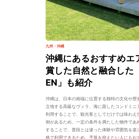
九州・沖縄
沖縄にあるおすすめエ
賞した自然と融合した「SH
EN」も紹介
沖縄は、日本の南端に位置する独特の文化や歴
立地する高級なヴィラ、海に面したコンドミニア
利用することで、観光客としてだけでは味わえ
例があるため、一定の条件を満たした物件であ
することで、普段とは違った体験や雰囲気を楽
格で利用できるため、予算を抑えたい人にもおす