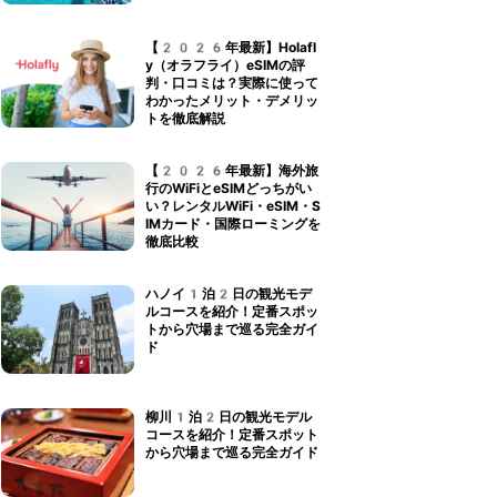
【2026年最新】Holafl
y（オラフライ）eSIMの評
判・口コミは？実際に使って
わかったメリット・デメリッ
トを徹底解説
【2026年最新】海外旅
行のWiFiとeSIMどっちがい
い？レンタルWiFi・eSIM・S
IMカード・国際ローミングを
徹底比較
ハノイ1泊2日の観光モデ
ルコースを紹介！定番スポッ
トから穴場まで巡る完全ガイ
ド
柳川1泊2日の観光モデル
コースを紹介！定番スポット
から穴場まで巡る完全ガイド