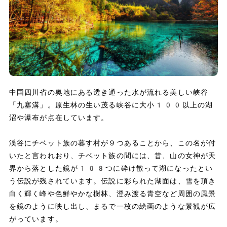
中国四川省の奥地にある透き通った水が流れる美しい峡谷
「九塞溝」。原生林の生い茂る峡谷に大小100以上の湖
沼や瀑布が点在しています。
渓谷にチベット族の暮す村が９つあることから、この名が付
いたと言われおり、チベット族の間には、昔、山の女神が天
界から落とした鏡が108つに砕け散って湖になったとい
う伝説が残されています。伝説に彩られた湖面は、雪を頂き
白く輝く峰や色鮮やかな樹林、澄み渡る青空など周囲の風景
を鏡のように映し出し、まるで一枚の絵画のような景観が広
がっています。