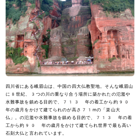
四川省にある峨眉山は、中国の四大仏教聖地。そんな峨眉山
に8世紀、3つの川の重なり合う場所に築かれたの氾濫や
水難事故を鎮める目的で、713 年の着工から約90
年の歳月をかけて建てられのが高さ71mの「楽山大
仏」。の氾濫や水難事故を鎮める目的で、713 年の着
工から約90 年の歳月をかけて建てられ世界で最も高い
石刻大仏と言われています。