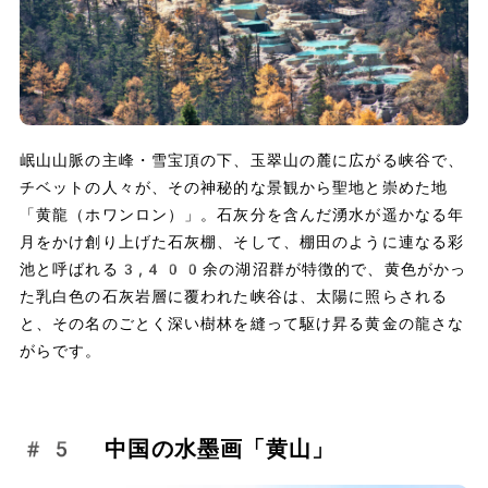
岷山山脈の主峰・雪宝頂の下、玉翠山の麓に広がる峡谷で、
チベットの人々が、その神秘的な景観から聖地と崇めた地
「黄龍（ホワンロン）」。石灰分を含んだ湧水が遥かなる年
月をかけ創り上げた石灰棚、そして、棚田のように連なる彩
池と呼ばれる3,400余の湖沼群が特徴的で、黄色がかっ
た乳白色の石灰岩層に覆われた峡谷は、太陽に照らされる
と、その名のごとく深い樹林を縫って駆け昇る黄金の龍さな
がらです。
#5 中国の水墨画「黄山」