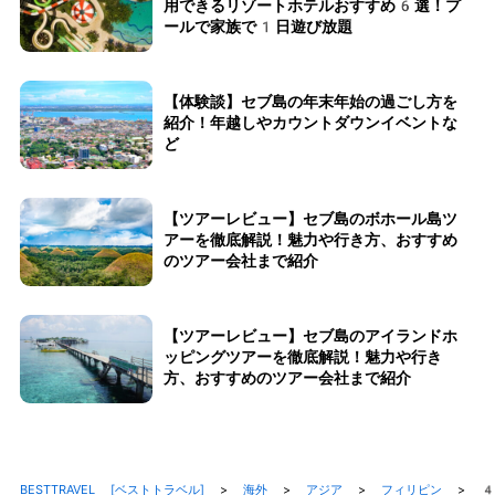
用できるリゾートホテルおすすめ6選！プ
ールで家族で1日遊び放題
【体験談】セブ島の年末年始の過ごし方を
紹介！年越しやカウントダウンイベントな
ど
【ツアーレビュー】セブ島のボホール島ツ
アーを徹底解説！魅力や行き方、おすすめ
のツアー会社まで紹介
【ツアーレビュー】セブ島のアイランドホ
ッピングツアーを徹底解説！魅力や行き
方、おすすめのツアー会社まで紹介
BESTTRAVEL [ベストトラベル]
>
海外
>
アジア
>
フィリピン
>
4