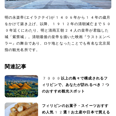
明の永楽帝(エイラクテイ)が1406年から14年の歳月
をかけて築き上げ、以降、1912年の清朝滅亡まで50
0年近くにわたり、明と清両王朝24人の皇帝が君臨した
城「紫禁城」。清朝最後の皇帝を描いた映画『ラストエンペ
ラー』の舞台であり、ロケ地となったことでも有名な北京屈
指の観光名所です。
関連記事
7000以上の島々で構成されるフ
ィリピンで、あなたが訪れるべき7つ
のおすすめ観光スポット
フィリピンのお菓子・スイーツおすす
め人気12選！お土産や日本で買える