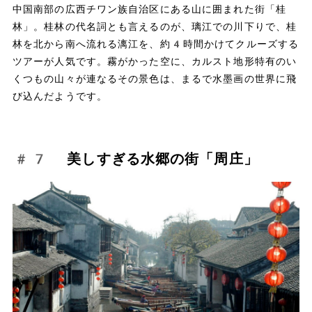
中国南部の広西チワン族自治区にある山に囲まれた街「桂
林」。桂林の代名詞とも言えるのが、璃江での川下りで、桂
林を北から南へ流れる漓江を、約4時間かけてクルーズする
ツアーが人気です。霧がかった空に、カルスト地形特有のい
くつもの山々が連なるその景色は、まるで水墨画の世界に飛
び込んだようです。
#7 美しすぎる水郷の街「周庄」