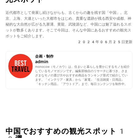
近代都市として発展し続けながらも、古くからの趣を残す国「中国」。北
京、上海、大連といった大都市をはじめ、貴重な遺跡が残る西安や成都、神
秘的な大自然が広がる九寨溝、黄龍、武陵源など、中国には魅了溢れるスポ
ットが数多くあります。そこで今回は、そんな中国にあるおすすめの観光ス
ポットをご紹介します。
2024年06月25日更新
企画・制作
admin
monocow（モノカウ）は、住まいと暮らしを豊かにするモノを紹介
しているモノマガジンです。編集部独自のリサーチに基づき、さま
ざまなモノの選び方やおすすめ商品をランキング形式で紹介してい
ます。「インテリア・家具」から「家電」「生活雑貨・日用品」
「キッチン用品」「アウトドア」まで、毎日コンテンツを制作中。
中国でおすすめの観光スポット1