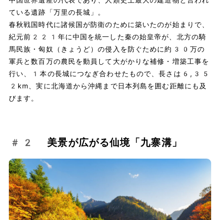
ている遺跡「万里の長城」。
春秋戦国時代に諸候国が防衛のために築いたのが始まりで、
紀元前221年に中国を統一した秦の始皇帝が、北方の騎
馬民族・匈奴（きょうど）の侵入を防ぐために約30万の
軍兵と数百万の農民を動員して大がかりな補修・増築工事を
行い、1本の長城につなぎ合わせたもので、長さは6,35
2km、実に北海道から沖縄まで日本列島を囲む距離にも及
びます。
#2 美景が広がる仙境「九寨溝」