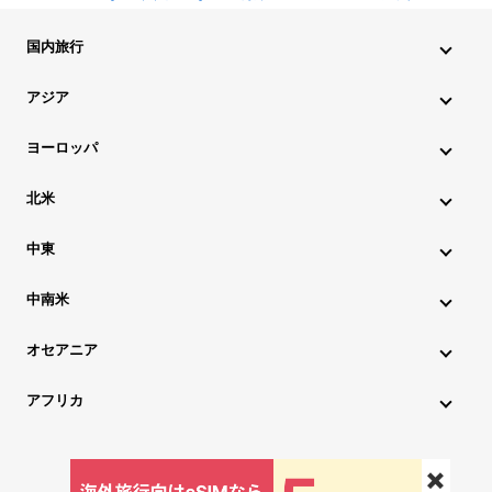
国内旅行
北海道・東北旅行
関東旅行
北陸旅行
甲信越旅行
アジア
東海旅行
近畿旅行
中国地方旅行
九州・沖縄旅行
インド旅行
インドネシア旅行
カンボジア旅行
ヨーロッパ
シンガポール旅行
スリランカ旅行
タイ旅行
韓国旅行
アイスランド旅行
アイルランド旅行
イタリア旅行
北米
中国旅行
ネパール旅行
フィリピン旅行
ブータン旅行
ウクライナ旅行
イギリス旅行
エストニア旅行
ハワイ旅行
グアム旅行
アメリカ旅行
カナダ旅行
中東
ブルネイ旅行
ベトナム旅行
マレーシア旅行
オーストリア旅行
オランダ旅行
ギリシャ旅行
アゼルバイジャン旅行
アラブ首長国連邦旅行
ミャンマー旅行
モルディブ旅行
モンゴル旅行
ラオス旅行
中南米
クロアチア旅行
スイス旅行
スウェーデン旅行
イスラエル旅行
イラン旅行
カタール旅行
アルゼンチン旅行
キューバ旅行
コロンビア旅行
チリ旅行
台湾旅行
マカオ旅行
香港旅行
スペイン旅行
スロベニア旅行
チェコ旅行
デンマーク旅行
オセアニア
サウジアラビア旅行
トルコ旅行
パキスタン旅行
ブラジル旅行
ペルー旅行
ボリビア旅行
メキシコ旅行
オーストラリア旅行
ニュージーランド旅行
ドイツ旅行
ノルウェー旅行
ハンガリー旅行
アフリカ
レバノン旅行
ジョージア旅行
フィンランド旅行
フランス旅行
ブルガリア旅行
エジプト旅行
モロッコ旅行
ベルギー旅行
ポーランド旅行
ポルトガル旅行
マルタ旅行
✖️