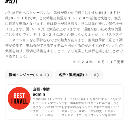
紹介
パリ旅行のベストシーズンは、気候が穏やかで過ごしやすい春(3-5月)と
秋(9-11月)です。この時期は気温が15-20℃前後と快適で、観光
に最適な季節となります。春は花々が咲き誇り、秋は紅葉が美しい景色を作
り出します。夏(6-8月)は気温が上がりますが、湿度が低いため比較的過
ごしやすいです。冬(12-2月)は寒さが厳しくなりますが、クリスマスイ
ルミネーションなど季節ならではの魅力があります。服装は季節に応じて調
整が必要で、重ね着ができるアイテムを用意するのがおすすめです。パリの
気候を知り、適切な準備をすることで、より充実した旅行を楽しむことがで
きるでしょう。
2024年10月11日更新
観光・レジャー(642)
名所・観光施設(518)
企画・制作
admin
monocow（モノカウ）は、住まいと暮らしを豊かにするモノを紹介
しているモノマガジンです。編集部独自のリサーチに基づき、さま
ざまなモノの選び方やおすすめ商品をランキング形式で紹介してい
ます。「インテリア・家具」から「家電」「生活雑貨・日用品」
「キッチン用品」「アウトドア」まで、毎日コンテンツを制作中。