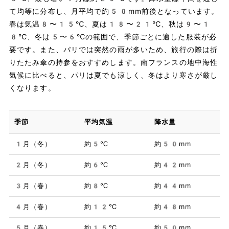
て均等に分布し、月平均で約50mm前後となっています。
春は気温8〜15℃、夏は18〜21℃、秋は9〜1
8℃、冬は5〜6℃の範囲で、季節ごとに適した服装が必
要です。また、パリでは突然の雨が多いため、旅行の際は折
りたたみ傘の持参をおすすめします。南フランスの地中海性
気候に比べると、パリは夏でも涼しく、冬はより寒さが厳し
くなります。
季節
平均気温
降水量
1月（冬）
約5℃
約50mm
2月（冬）
約6℃
約42mm
3月（春）
約8℃
約44mm
4月（春）
約12℃
約48mm
5月（春）
約15℃
約50mm