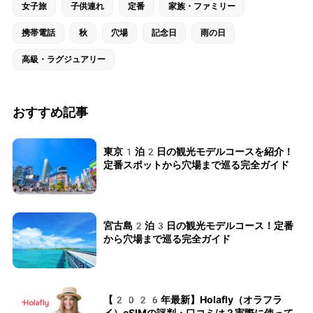
女子旅
子供連れ
定番
家族・ファミリー
携帯電話
秋
穴場
記念日
雨の日
高級・ラグジュアリー
おすすめ記事
東京1泊2日の観光モデルコースを紹介！
定番スポットから穴場まで巡る完全ガイド
宮古島2泊3日の観光モデルコース！定番
から穴場まで巡る完全ガイド
【2026年最新】Holafly（オラフラ
イ）eSIMの評判・口コミは？実際に使って