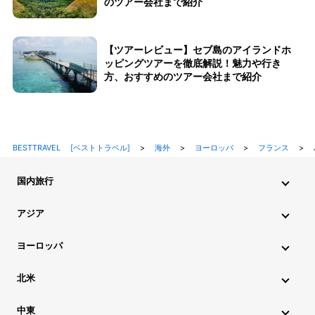
のツアー会社まで紹介
【ツアーレビュー】セブ島のアイランドホ
ッピングツアーを徹底解説！魅力や行き
方、おすすめのツアー会社まで紹介
BESTTRAVEL [ベストトラベル]
>
海外
>
ヨーロッパ
>
フランス
>
国内旅行
北海道・東北旅行
関東旅行
北陸旅行
甲信越旅行
アジア
東海旅行
近畿旅行
中国地方旅行
九州・沖縄旅行
インド旅行
インドネシア旅行
カンボジア旅行
ヨーロッパ
シンガポール旅行
スリランカ旅行
タイ旅行
韓国旅行
アイスランド旅行
アイルランド旅行
イタリア旅行
北米
中国旅行
ネパール旅行
フィリピン旅行
ブータン旅行
ウクライナ旅行
イギリス旅行
エストニア旅行
ハワイ旅行
グアム旅行
アメリカ旅行
カナダ旅行
中東
ブルネイ旅行
ベトナム旅行
マレーシア旅行