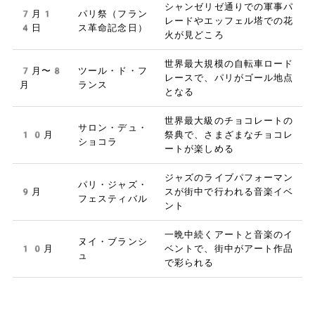
シャンゼリゼ通りでの軍事パ
7月1
パリ祭（フラン
レードやエッフェル塔での花
4日
ス革命記念日）
火が見どころ
世界最大規模の自転車ロード
7月〜8
ツール・ド・フ
レースで、パリがゴール地点
月
ランス
となる
世界最大級のチョコレートの
サロン・デュ・
10月
祭典で、さまざまなチョコレ
ショコラ
ートが楽しめる
ジャズのライブパフォーマン
パリ・ジャズ・
9月
スが街中で行われる音楽イベ
フェスティバル
ント
一晩中続くアートと音楽のイ
ヌイ・ブランシ
10月
ベントで、街中がアート作品
ュ
で彩られる