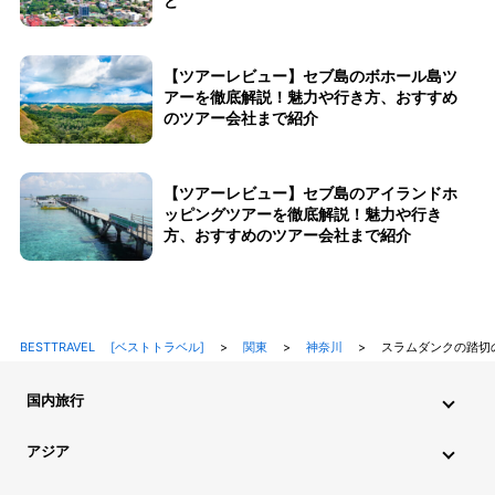
ど
【ツアーレビュー】セブ島のボホール島ツ
アーを徹底解説！魅力や行き方、おすすめ
のツアー会社まで紹介
【ツアーレビュー】セブ島のアイランドホ
ッピングツアーを徹底解説！魅力や行き
方、おすすめのツアー会社まで紹介
BESTTRAVEL [ベストトラベル]
>
関東
>
神奈川
>
スラムダンクの踏切
国内旅行
北海道・東北旅行
関東旅行
北陸旅行
甲信越旅行
アジア
東海旅行
近畿旅行
中国地方旅行
九州・沖縄旅行
インド旅行
インドネシア旅行
カンボジア旅行