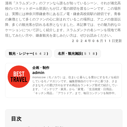
漫画『スラムダンク』のファンなら誰もが知っているシーン、それが湘北高
校のバスケットボール部員たちが江ノ電の踏切を渡るシーンです。この場所
は、実際には神奈川県鎌倉市にある江ノ電・鎌倉高校前駅の踏切です。青春
の象徴として多くのファンの心に刻まれているこの場所は、アニメの放送以
降、多くの観光客が訪れる名所となりました。本記事では、その魅力的なロ
ケーションについて詳しく紹介します。スラムダンクの名シーンを現地で再
現してみたい方や、鎌倉観光を楽しみたい方は、ぜひお読みください。
2024年06月11日更新
観光・レジャー(642)
名所・観光施設(518)
企画・制作
admin
monocow（モノカウ）は、住まいと暮らしを豊かにするモノを紹介
しているモノマガジンです。編集部独自のリサーチに基づき、さま
ざまなモノの選び方やおすすめ商品をランキング形式で紹介してい
ます。「インテリア・家具」から「家電」「生活雑貨・日用品」
「キッチン用品」「アウトドア」まで、毎日コンテンツを制作中。
目次