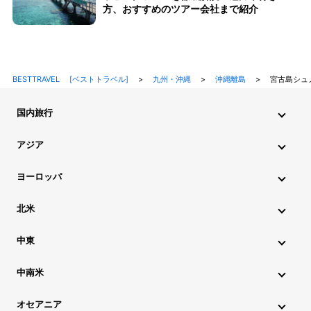
方、おすすめのツアー会社まで紹介
BESTTRAVEL [ベストトラベル]
>
九州・沖縄
>
沖縄離島
>
宮古島シュ
国内旅行
北海道・東北旅行
関東旅行
北陸旅行
甲信越旅行
アジア
東海旅行
近畿旅行
中国地方旅行
九州・沖縄旅行
インド旅行
インドネシア旅行
カンボジア旅行
ヨーロッパ
シンガポール旅行
スリランカ旅行
タイ旅行
韓国旅行
アイスランド旅行
アイルランド旅行
イタリア旅行
北米
中国旅行
ネパール旅行
フィリピン旅行
ブータン旅行
ウクライナ旅行
イギリス旅行
エストニア旅行
ハワイ旅行
グアム旅行
アメリカ旅行
カナダ旅行
中東
ブルネイ旅行
ベトナム旅行
マレーシア旅行
オーストリア旅行
オランダ旅行
ギリシャ旅行
アゼルバイジャン旅行
アラブ首長国連邦旅行
ミャンマー旅行
モルディブ旅行
モンゴル旅行
ラオス旅行
中南米
クロアチア旅行
スイス旅行
スウェーデン旅行
イスラエル旅行
イラン旅行
カタール旅行
アルゼンチン旅行
キューバ旅行
コロンビア旅行
チリ旅行
台湾旅行
マカオ旅行
香港旅行
スペイン旅行
スロベニア旅行
チェコ旅行
デンマーク旅行
オセアニア