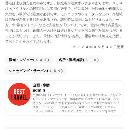
香港は比較的安全な都市ですが、観光客が注意すべき点もあります。スリや
ひったくりなどの軽犯罪には警戒が必要で、特に混雑した観光地や夜間の人
気のない場所では注意が必要です。モンコックやジョーダンなどの一部地域
は治安が悪化する傾向があるため、訪問時は周囲に気を配りましょう。一
方、中環(セントラル)などは安全性が高いエリアです。旅行の際は貴重品の
管理に気をつけ、夜間の一人歩きは避けるなど基本的な防犯対策を心がける
ことが大切です。また、最新の治安情報を確認し、緊急時の連絡先を把握し
ておくことをおすすめします。
2024年09月30日更新
観光・レジャー(642)
名所・観光施設(518)
ショッピング・サービス(159)
企画・制作
admin
monocow（モノカウ）は、住まいと暮らしを豊かにするモノを紹介
しているモノマガジンです。編集部独自のリサーチに基づき、さま
ざまなモノの選び方やおすすめ商品をランキング形式で紹介してい
ます。「インテリア・家具」から「家電」「生活雑貨・日用品」
「キッチン用品」「アウトドア」まで、毎日コンテンツを制作中。