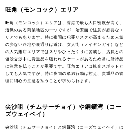
旺角（モンコック）エリア
旺角（モンコック）エリアは、香港で最も人口密度が高く、
活気のある商業地区の一つですが、治安面で注意が必要なエ
リアでもあります。特に夜間は犯罪リスクが高まるため人気
の少ない路地や裏通りは避け、女人街（ノイヤンガイ）など
の人気露店エリアではスリやひったくりに警戒し、店員との
値段交渉中に貴重品を狙われるケースがあるため常に所持品
に注意を払うことが重要です。旺角エリアは観光スポットと
しても人気ですが、特に夜間の単独行動は控え、貴重品の管
理に細心の注意を払うことが求められます。
尖沙咀（チムサーチョイ）や銅鑼湾（コー
ズウェイベイ）
尖沙咀（チムサーチョイ）と銅鑼湾（コーズウェイベイ）は