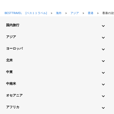
BESTTRAVEL [ベストトラベル]
>
海外
>
アジア
>
香港
>
香港の治
国内旅行
北海道・東北旅行
関東旅行
北陸旅行
甲信越旅行
アジア
東海旅行
近畿旅行
中国地方旅行
九州・沖縄旅行
インド旅行
インドネシア旅行
カンボジア旅行
ヨーロッパ
シンガポール旅行
スリランカ旅行
タイ旅行
韓国旅行
アイスランド旅行
アイルランド旅行
イタリア旅行
北米
中国旅行
ネパール旅行
フィリピン旅行
ブータン旅行
ウクライナ旅行
イギリス旅行
エストニア旅行
ハワイ旅行
グアム旅行
アメリカ旅行
カナダ旅行
中東
ブルネイ旅行
ベトナム旅行
マレーシア旅行
オーストリア旅行
オランダ旅行
ギリシャ旅行
アゼルバイジャン旅行
アラブ首長国連邦旅行
ミャンマー旅行
モルディブ旅行
モンゴル旅行
ラオス旅行
中南米
クロアチア旅行
スイス旅行
スウェーデン旅行
イスラエル旅行
イラン旅行
カタール旅行
アルゼンチン旅行
キューバ旅行
コロンビア旅行
チリ旅行
台湾旅行
マカオ旅行
香港旅行
スペイン旅行
スロベニア旅行
チェコ旅行
デンマーク旅行
オセアニア
サウジアラビア旅行
トルコ旅行
パキスタン旅行
ブラジル旅行
ペルー旅行
ボリビア旅行
メキシコ旅行
オーストラリア旅行
ニュージーランド旅行
ドイツ旅行
ノルウェー旅行
ハンガリー旅行
アフリカ
レバノン旅行
ジョージア旅行
フィンランド旅行
フランス旅行
ブルガリア旅行