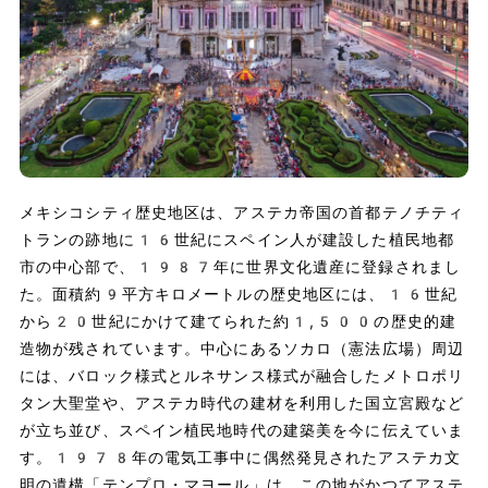
メキシコシティ歴史地区は、アステカ帝国の首都テノチティ
トランの跡地に16世紀にスペイン人が建設した植民地都
市の中心部で、1987年に世界文化遺産に登録されまし
た。面積約9平方キロメートルの歴史地区には、16世紀
から20世紀にかけて建てられた約1,500の歴史的建
造物が残されています。中心にあるソカロ（憲法広場）周辺
には、バロック様式とルネサンス様式が融合したメトロポリ
タン大聖堂や、アステカ時代の建材を利用した国立宮殿など
が立ち並び、スペイン植民地時代の建築美を今に伝えていま
す。1978年の電気工事中に偶然発見されたアステカ文
明の遺構「テンプロ・マヨール」は、この地がかつてアステ