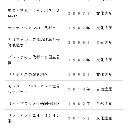
中央大学都市キャンパス（U
2007年
文化遺産
NAM）
テオティワカンの古代都市
1987年
文化遺産
カリフォルニア湾の諸島と保
2005年
自然遺産
護地域群
パレンケの古代都市と国立公
1987年
文化遺産
園
サカテカスの歴史地区
1993年
文化遺産
モンクローバのユネスコ世界
2019年
自然遺産
ジオパーク
リオ・プラタノ生物圏保護区
1982年
自然遺産
サン・アントニオ・ミシオン
2015年
文化遺産
群