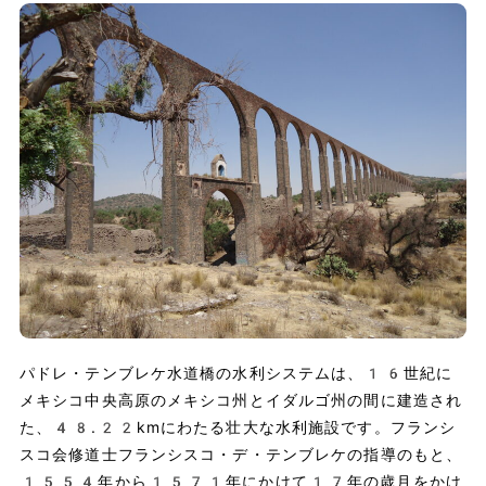
パドレ・テンブレケ水道橋の水利システムは、16世紀に
メキシコ中央高原のメキシコ州とイダルゴ州の間に建造され
た、48.22kmにわたる壮大な水利施設です。フランシ
スコ会修道士フランシスコ・デ・テンブレケの指導のもと、
1554年から1571年にかけて17年の歳月をかけ