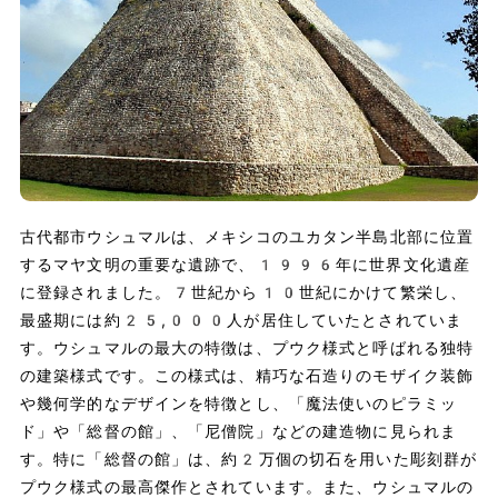
古代都市ウシュマルは、メキシコのユカタン半島北部に位置
するマヤ文明の重要な遺跡で、1996年に世界文化遺産
に登録されました。7世紀から10世紀にかけて繁栄し、
最盛期には約25,000人が居住していたとされていま
す。ウシュマルの最大の特徴は、プウク様式と呼ばれる独特
の建築様式です。この様式は、精巧な石造りのモザイク装飾
や幾何学的なデザインを特徴とし、「魔法使いのピラミッ
ド」や「総督の館」、「尼僧院」などの建造物に見られま
す。特に「総督の館」は、約2万個の切石を用いた彫刻群が
プウク様式の最高傑作とされています。また、ウシュマルの