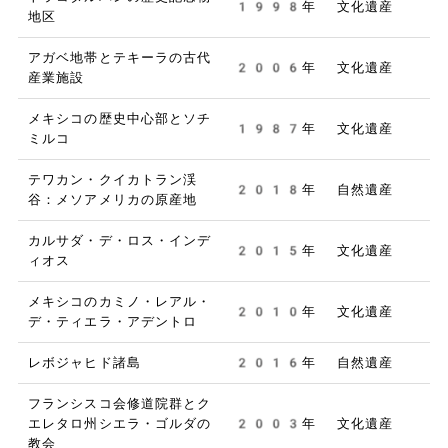
1998年
文化遺産
地区
アガベ地帯とテキーラの古代
2006年
文化遺産
産業施設
メキシコの歴史中心部とソチ
1987年
文化遺産
ミルコ
テワカン・クイカトラン渓
2018年
自然遺産
谷：メソアメリカの原産地
カルサダ・デ・ロス・インデ
2015年
文化遺産
ィオス
メキシコのカミノ・レアル・
2010年
文化遺産
デ・ティエラ・アデントロ
レボジャヒド諸島
2016年
自然遺産
フランシスコ会修道院群とク
エレタロ州シエラ・ゴルダの
2003年
文化遺産
教会