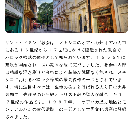
サント・ドミンゴ教会は、メキシコのオアハカ州オアハカ市
にある16世紀から17世紀にかけて建造された教会で、
バロック様式の傑作として知られています。1555年に
建設が開始され、長い期間を経て完成しました。教会の内部
は精緻な浮き彫りと金箔による装飾が隙間なく施され、メキ
シコにおけるバロック様式の最高傑作の一つとされていま
す。特に注目すべきは「生命の樹」と呼ばれる入り口の天井
装飾で、先住民の死生観とキリスト教の聖人が融合した1
7世紀の作品です。1987年、「オアハカ歴史地区とモ
ンテアルバンの古代遺跡」の一部として世界文化遺産に登録
されました。