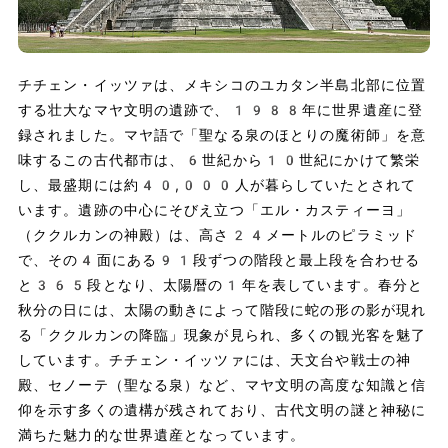
チチェン・イッツァは、メキシコのユカタン半島北部に位置
する壮大なマヤ文明の遺跡で、1988年に世界遺産に登
録されました。マヤ語で「聖なる泉のほとりの魔術師」を意
味するこの古代都市は、6世紀から10世紀にかけて繁栄
し、最盛期には約40,000人が暮らしていたとされて
います。遺跡の中心にそびえ立つ「エル・カスティーヨ」
（ククルカンの神殿）は、高さ24メートルのピラミッド
で、その4面にある91段ずつの階段と最上段を合わせる
と365段となり、太陽暦の1年を表しています。春分と
秋分の日には、太陽の動きによって階段に蛇の形の影が現れ
る「ククルカンの降臨」現象が見られ、多くの観光客を魅了
しています。チチェン・イッツァには、天文台や戦士の神
殿、セノーテ（聖なる泉）など、マヤ文明の高度な知識と信
仰を示す多くの遺構が残されており、古代文明の謎と神秘に
満ちた魅力的な世界遺産となっています。