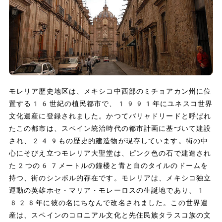
モレリア歴史地区は、メキシコ中西部のミチョアカン州に位
置する16世紀の植民都市で、1991年にユネスコ世界
文化遺産に登録されました。かつてバリャドリードと呼ばれ
たこの都市は、スペイン統治時代の都市計画に基づいて建設
され、249もの歴史的建造物が現存しています。街の中
心にそびえ立つモレリア大聖堂は、ピンク色の石で建造され
た2つの67メートルの鐘楼と青と白のタイルのドームを
持つ、街のシンボル的存在です。モレリアは、メキシコ独立
運動の英雄ホセ・マリア・モレーロスの生誕地であり、1
828年に彼の名にちなんで改名されました。この世界遺
産は、スペインのコロニアル文化と先住民族タラスコ族の文