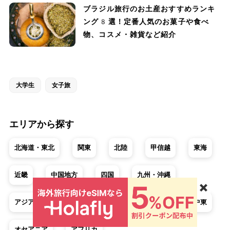
ブラジル旅行のお土産おすすめランキ
ング8選！定番人気のお菓子や食べ
物、コスメ・雑貨など紹介
大学生
女子旅
エリアから探す
北海道・東北
関東
北陸
甲信越
東海
近畿
中国地方
四国
九州・沖縄
✖️
アジア
ヨーロッパ
北米
中南米
中東
オセアニア
アフリカ