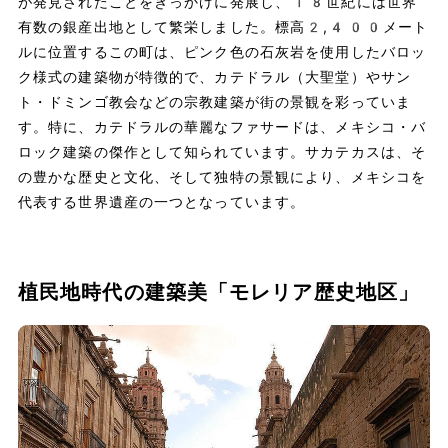
が発見されたことをきっかけに発展し、18世紀には世界
有数の銀産出地として繁栄しました。標高2,400メート
ルに位置するこの町は、ピンク色の石灰岩を使用したバロッ
ク様式の建築物が特徴的で、カテドラル（大聖堂）やサン
ト・ドミンゴ教会などの宗教建築が街の景観を彩っていま
す。特に、カテドラルの華麗なファサードは、メキシコ・バ
ロック建築の傑作として知られています。サカテカスは、そ
の豊かな歴史と文化、そして独特の景観により、メキシコを
代表する世界遺産の一つとなっています。
植民地時代の建築美「モレリア歴史地区」