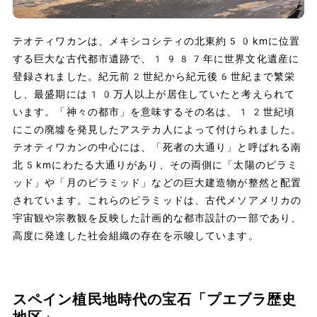
テオティワカンは、メキシコシティの北東約50kmに位置
する巨大な古代都市遺跡で、1987年に世界文化遺産に
登録されました。紀元前2世紀から紀元後6世紀まで繁栄
し、最盛期には10万人以上が居住していたと考えられて
います。「神々の都市」を意味するその名は、12世紀頃
にこの廃墟を発見したアステカ人によって付けられました。
テオティワカンの中心には、「死者の大通り」と呼ばれる南
北5kmにわたる大通りがあり、その両側に「太陽のピラミ
ッド」や「月のピラミッド」などの巨大建造物が整然と配置
されています。これらのピラミッドは、古代メソアメリカの
宇宙観や宗教観を反映した計画的な都市設計の一部であり、
高度に発達した社会組織の存在を示唆しています。
スペイン植民地時代の宝石「プエブラ歴史