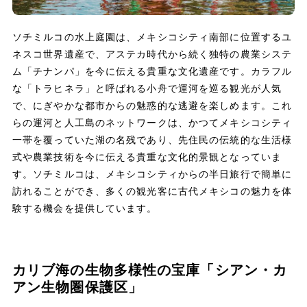
ソチミルコの水上庭園は、メキシコシティ南部に位置するユ
ネスコ世界遺産で、アステカ時代から続く独特の農業システ
ム「チナンパ」を今に伝える貴重な文化遺産です。カラフル
な「トラヒネラ」と呼ばれる小舟で運河を巡る観光が人気
で、にぎやかな都市からの魅惑的な逃避を楽しめます。これ
らの運河と人工島のネットワークは、かつてメキシコシティ
一帯を覆っていた湖の名残であり、先住民の伝統的な生活様
式や農業技術を今に伝える貴重な文化的景観となっていま
す。ソチミルコは、メキシコシティからの半日旅行で簡単に
訪れることができ、多くの観光客に古代メキシコの魅力を体
験する機会を提供しています。
カリブ海の生物多様性の宝庫「シアン・カ
アン生物圏保護区」