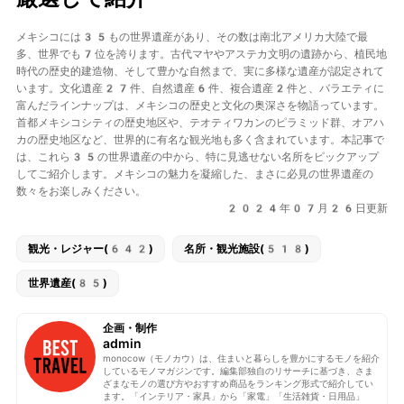
メキシコには35もの世界遺産があり、その数は南北アメリカ大陸で最
多、世界でも7位を誇ります。古代マヤやアステカ文明の遺跡から、植民地
時代の歴史的建造物、そして豊かな自然まで、実に多様な遺産が認定されて
います。文化遺産27件、自然遺産6件、複合遺産2件と、バラエティに
富んだラインナップは、メキシコの歴史と文化の奥深さを物語っています。
首都メキシコシティの歴史地区や、テオティワカンのピラミッド群、オアハ
カの歴史地区など、世界的に有名な観光地も多く含まれています。本記事で
は、これら35の世界遺産の中から、特に見逃せない名所をピックアップ
してご紹介します。メキシコの魅力を凝縮した、まさに必見の世界遺産の
数々をお楽しみください。
2024年07月26日更新
観光・レジャー(642)
名所・観光施設(518)
世界遺産(85)
企画・制作
admin
monocow（モノカウ）は、住まいと暮らしを豊かにするモノを紹介
しているモノマガジンです。編集部独自のリサーチに基づき、さま
ざまなモノの選び方やおすすめ商品をランキング形式で紹介してい
ます。「インテリア・家具」から「家電」「生活雑貨・日用品」