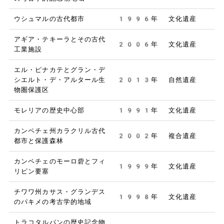
ウシュマルの古代都市
1996年
文化遺産
アギア・テキーラとその古代
2006年
文化遺産
工業施設
エル・ピナカテとグラン・デ
シエルト・デ・アルタール生
2013年
自然遺産
物圏保護区
モレリアの歴史中心部
1991年
文化遺産
カンペチェ州カラクリル古代
2002年
複合遺産
都市と保護森林
カンペチェのモーロ砦とフィ
1999年
文化遺産
リピン要塞
チワワ州カサス・グランデス
1998年
文化遺産
のパキメの考古学的地域
トラコタルパンの歴史記念物