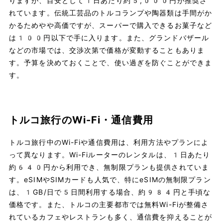
りますが、目安として1日あたり約5,000円が推奨さ
れています。伝統工芸品のトルコランプや陶器類は手間がか
かるためやや高価ですが、スーパーで購入できるお菓子など
は100円以下で手に入ります。また、グランドバザール
などの市場では、交渉次第で価格が変動することもありま
す。予算を決めておくことで、使い過ぎを防ぐことができま
す。
トルコ旅行のWi-Fi・通信費用
トルコ旅行中のWi-Fiや通信費用は、利用方法やプランによ
って異なります。Wi-Fiルーターのレンタルは、1日あたり
約640円から利用でき、無制限プランも提供されていま
す。eSIMやSIMカードも人気で、特にeSIMの無制限プラン
は、1GB/日で5日間利用する場合、約984円と手頃な
価格です。また、トルコの主要都市では無料Wi-Fiが整備さ
れているカフェやレストランも多く、通信費を抑えることが