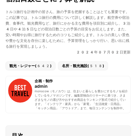
トルコ旅行を計画中の皆さん、旅の予算を把握することはとても重要です。
この記事では、トルコ旅行の費用について詳しく解説します。航空券や宿泊
費、食事代、観光費用など、旅行にかかる主な費用を項目別に紹介し、3泊
4日や4泊5日などの宿泊日数ごとの予算の目安をお伝えします。また、
安い時期やお得に旅行するためのコツもご紹介します。トルコの美しい景色
や豊かな文化を存分に楽しむために、予算管理をしっかり行い、思い出に残
る旅行を実現しましょう。
2024年07月02日更新
観光・レジャー(642)
名所・観光施設(518)
企画・制作
admin
monocow（モノカウ）は、住まいと暮らしを豊かにするモノを紹介
しているモノマガジンです。編集部独自のリサーチに基づき、さま
ざまなモノの選び方やおすすめ商品をランキング形式で紹介してい
ます。「インテリア・家具」から「家電」「生活雑貨・日用品」
「キッチン用品」「アウトドア」まで、毎日コンテンツを制作中。
目次