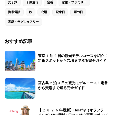
女子旅
子供連れ
定番
家族・ファミリー
携帯電話
秋
穴場
記念日
雨の日
高級・ラグジュアリー
おすすめ記事
東京1泊2日の観光モデルコースを紹介！
定番スポットから穴場まで巡る完全ガイド
宮古島2泊3日の観光モデルコース！定番
から穴場まで巡る完全ガイド
【2026年最新】Holafly（オラフラ
イ）eSIMの評判・口コミは？実際に使って