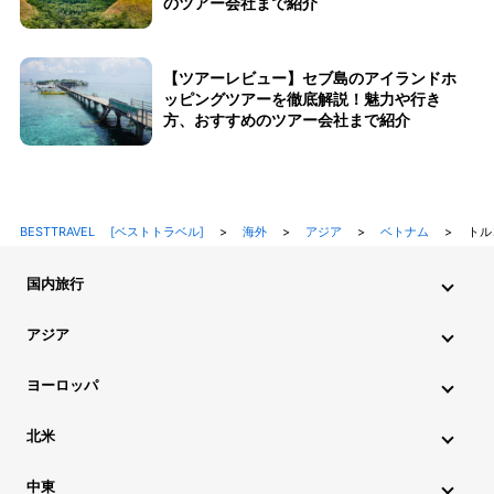
のツアー会社まで紹介
【ツアーレビュー】セブ島のアイランドホ
ッピングツアーを徹底解説！魅力や行き
方、おすすめのツアー会社まで紹介
BESTTRAVEL [ベストトラベル]
>
海外
>
アジア
>
ベトナム
>
トル
国内旅行
北海道・東北旅行
関東旅行
北陸旅行
甲信越旅行
アジア
東海旅行
近畿旅行
中国地方旅行
九州・沖縄旅行
インド旅行
インドネシア旅行
カンボジア旅行
ヨーロッパ
シンガポール旅行
スリランカ旅行
タイ旅行
韓国旅行
アイスランド旅行
アイルランド旅行
イタリア旅行
北米
中国旅行
ネパール旅行
フィリピン旅行
ブータン旅行
ウクライナ旅行
イギリス旅行
エストニア旅行
ハワイ旅行
グアム旅行
アメリカ旅行
カナダ旅行
中東
ブルネイ旅行
ベトナム旅行
マレーシア旅行