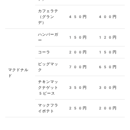
カフェラテ
（グラン
450円
400円
デ）
ハンバーガ
150円
120円
ー
コーラ
200円
150円
ビッグマッ
700円
650円
マクドナル
ク
ド
チキンマッ
クナゲット
350円
300円
5ピース
マックフラ
250円
200円
イポテト