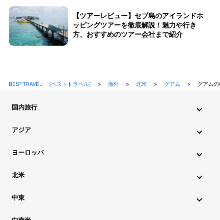
【ツアーレビュー】セブ島のアイランドホ
ッピングツアーを徹底解説！魅力や行き
方、おすすめのツアー会社まで紹介
BESTTRAVEL [ベストトラベル]
>
海外
>
北米
>
グアム
>
グアムの
国内旅行
北海道・東北旅行
関東旅行
北陸旅行
甲信越旅行
アジア
東海旅行
近畿旅行
中国地方旅行
九州・沖縄旅行
インド旅行
インドネシア旅行
カンボジア旅行
ヨーロッパ
シンガポール旅行
スリランカ旅行
タイ旅行
韓国旅行
アイスランド旅行
アイルランド旅行
イタリア旅行
北米
中国旅行
ネパール旅行
フィリピン旅行
ブータン旅行
ウクライナ旅行
イギリス旅行
エストニア旅行
ハワイ旅行
グアム旅行
アメリカ旅行
カナダ旅行
中東
ブルネイ旅行
ベトナム旅行
マレーシア旅行
オーストリア旅行
オランダ旅行
ギリシャ旅行
アゼルバイジャン旅行
アラブ首長国連邦旅行
ミャンマー旅行
モルディブ旅行
モンゴル旅行
ラオス旅行