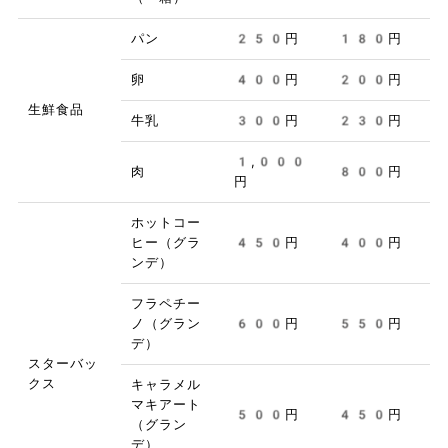
パン
250円
180円
卵
400円
200円
生鮮食品
牛乳
300円
230円
1,000
肉
800円
円
ホットコー
ヒー（グラ
450円
400円
ンデ）
フラペチー
ノ（グラン
600円
550円
デ）
スターバッ
クス
キャラメル
マキアート
500円
450円
（グラン
デ）