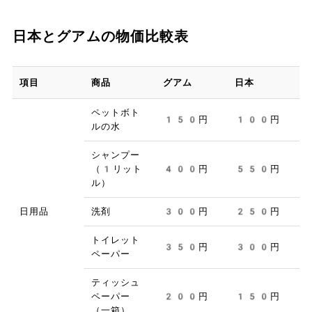
日本とグアムの物価比較表
項目
商品
グアム
日本
ペットボト
150円
100円
ルの水
シャンプー
（1リット
400円
550円
ル）
日用品
洗剤
300円
250円
トイレット
350円
300円
ペーパー
ティッシュ
ペーパー
200円
150円
（一箱）