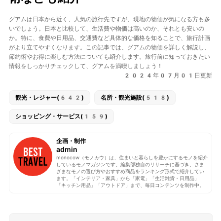
グアムは日本から近く、人気の旅行先ですが、現地の物価が気になる方も多
いでしょう。日本と比較して、生活費や物価は高いのか、それとも安いの
か。特に、食費や日用品、交通費など具体的な価格を知ることで、旅行計画
がより立てやすくなります。この記事では、グアムの物価を詳しく解説し、
節約術やお得に楽しむ方法についても紹介します。旅行前に知っておきたい
情報をしっかりチェックして、グアムを満喫しましょう！
2024年07月01日更新
観光・レジャー(642)
名所・観光施設(518)
ショッピング・サービス(159)
企画・制作
admin
monocow（モノカウ）は、住まいと暮らしを豊かにするモノを紹介
しているモノマガジンです。編集部独自のリサーチに基づき、さま
ざまなモノの選び方やおすすめ商品をランキング形式で紹介してい
ます。「インテリア・家具」から「家電」「生活雑貨・日用品」
「キッチン用品」「アウトドア」まで、毎日コンテンツを制作中。