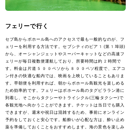
フェリーで行く
セブ島からボホール島へのアクセスで最も一般的なのが、フ
ェリーを利用する方法です。セブシティのピア1(第1埠頭)
から、オーシャンジェットやスーパーキャットなどの高速フ
ェリーが毎日複数便運航しており、所要時間は約2時間で
す。料金は片道500ペソから800ペソ程度で、エアコ
ン付きの快適な船内では、映画を上映していることもありま
す。早朝便を利用すれば、朝からボホール島観光を楽しめる
ため効率的です。フェリーはボホール島のタグビララン港に
到着し、そこからタクシーやトライシクル(三輪タクシー)で
各観光地へ向かうことができます。チケットは当日でも購入
できますが、週末や祝日は混雑するため、事前にオンライン
予約をしておくと安心です。船酔いが心配な方は、酔い止め
薬を準備しておくことをおすすめします。海の景色を楽しみ