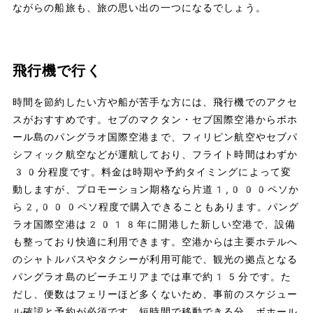
ながらの船旅も、旅の思い出の一つになるでしょう。
飛行機で行く
時間を節約したい方や船が苦手な方には、飛行機でのアクセ
スがおすすめです。セブのマクタン・セブ国際空港からボホ
ール島のパングラオ国際空港まで、フィリピン航空やセブパ
シフィック航空などが運航しており、フライト時間はわずか
30分程度です。料金は時期や予約タイミングによって変
動しますが、プロモーション期格なら片道1,000ペソか
ら2,000ペソ程度で購入できることもあります。パング
ラオ国際空港は2018年に開港した新しい空港で、設備
も整っており快適に利用できます。空港からは主要ホテルへ
のシャトルバスやタクシーが利用可能で、観光の拠点となる
パングラオ島のビーチエリアまでは車で約15分です。た
だし、便数はフェリーほど多くないため、事前のスケジュー
ル確認と予約が必須です。短時間で移動できる分、ボホール