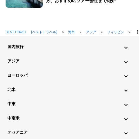
方、おすすめのツアー会社まで紹介
BESTTRAVEL [ベストトラベル]
>
海外
>
アジア
>
フィリピン
>
【
国内旅行
北海道・東北旅行
関東旅行
北陸旅行
甲信越旅行
アジア
東海旅行
近畿旅行
中国地方旅行
九州・沖縄旅行
インド旅行
インドネシア旅行
カンボジア旅行
ヨーロッパ
シンガポール旅行
スリランカ旅行
タイ旅行
韓国旅行
アイスランド旅行
アイルランド旅行
イタリア旅行
北米
中国旅行
ネパール旅行
フィリピン旅行
ブータン旅行
ウクライナ旅行
イギリス旅行
エストニア旅行
ハワイ旅行
グアム旅行
アメリカ旅行
カナダ旅行
中東
ブルネイ旅行
ベトナム旅行
マレーシア旅行
オーストリア旅行
オランダ旅行
ギリシャ旅行
アゼルバイジャン旅行
アラブ首長国連邦旅行
ミャンマー旅行
モルディブ旅行
モンゴル旅行
ラオス旅行
中南米
クロアチア旅行
スイス旅行
スウェーデン旅行
イスラエル旅行
イラン旅行
カタール旅行
アルゼンチン旅行
キューバ旅行
コロンビア旅行
チリ旅行
台湾旅行
マカオ旅行
香港旅行
スペイン旅行
スロベニア旅行
チェコ旅行
デンマーク旅行
オセアニア
サウジアラビア旅行
トルコ旅行
パキスタン旅行