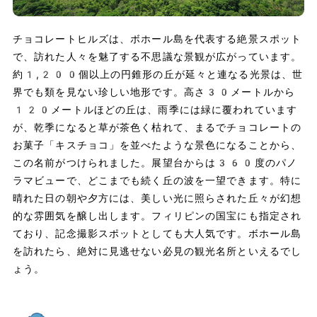
チョコレートヒルズは、ボホール島を代表する絶景スポット
で、訪れた人々を魅了する不思議な景観が広がっています。
約1,200個以上の円錐形の丘が延々と連なる光景は、世
界でも類を見ない珍しい地形です。高さ30メートルから
120メートルほどの丘は、雨季には緑に覆われています
が、乾季になると草が茶色く枯れて、まるでチョコレートの
お菓子「キスチョコ」を並べたような景色になることから、
この名前がつけられました。展望台からは360度のパノ
ラマビューで、どこまでも続く丘の波を一望できます。特に
晴れた日の朝や夕方には、美しい光に照らされた丘々が幻想
的な雰囲気を醸し出します。フィリピンの国宝にも指定され
ており、記念撮影スポットとしても大人気です。ボホール島
を訪れたら、絶対に見逃せない必見の観光名所といえるでし
ょう。