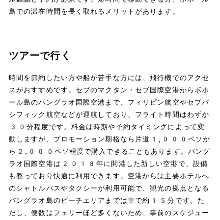
島での滞在時間を長く取れるメリットがあります。
ツアーで行く
時間を節約したい方や船が苦手な方には、飛行機でのアクセ
スがおすすめです。セブのマクタン・セブ国際空港からボホ
ール島のパングラオ国際空港まで、フィリピン航空やセブパ
シフィック航空などが運航しており、フライト時間はわずか
30分程度です。料金は時期や予約タイミングによって変
動しますが、プロモーション期格なら片道1,000ペソか
ら2,000ペソ程度で購入できることもあります。パング
ラオ国際空港は2018年に開港した新しい空港で、設備
も整っており快適に利用できます。空港からは主要ホテルへ
のシャトルバスやタクシーが利用可能で、観光の拠点となる
パングラオ島のビーチエリアまでは車で約15分です。た
だし、便数はフェリーほど多くないため、事前のスケジュー