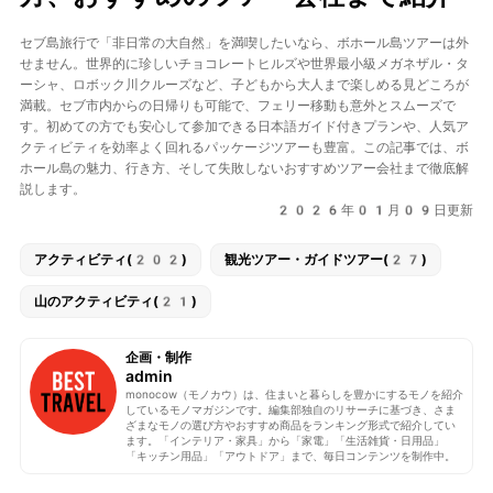
セブ島旅行で「非日常の大自然」を満喫したいなら、ボホール島ツアーは外
せません。世界的に珍しいチョコレートヒルズや世界最小級メガネザル・タ
ーシャ、ロボック川クルーズなど、子どもから大人まで楽しめる見どころが
満載。セブ市内からの日帰りも可能で、フェリー移動も意外とスムーズで
す。初めての方でも安心して参加できる日本語ガイド付きプランや、人気ア
クティビティを効率よく回れるパッケージツアーも豊富。この記事では、ボ
ホール島の魅力、行き方、そして失敗しないおすすめツアー会社まで徹底解
説します。
2026年01月09日更新
アクティビティ(202)
観光ツアー・ガイドツアー(27)
山のアクティビティ(21)
企画・制作
admin
monocow（モノカウ）は、住まいと暮らしを豊かにするモノを紹介
しているモノマガジンです。編集部独自のリサーチに基づき、さま
ざまなモノの選び方やおすすめ商品をランキング形式で紹介してい
ます。「インテリア・家具」から「家電」「生活雑貨・日用品」
「キッチン用品」「アウトドア」まで、毎日コンテンツを制作中。