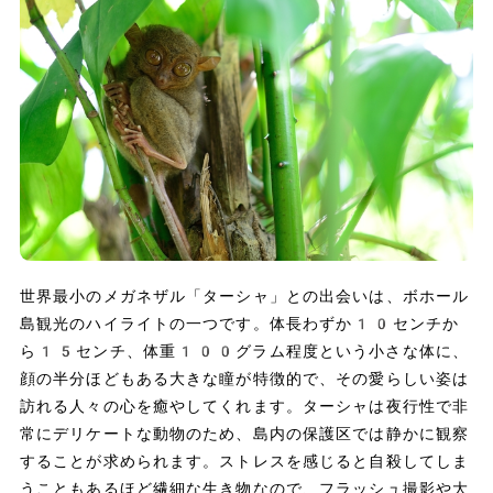
世界最小のメガネザル「ターシャ」との出会いは、ボホール
島観光のハイライトの一つです。体長わずか10センチか
ら15センチ、体重100グラム程度という小さな体に、
顔の半分ほどもある大きな瞳が特徴的で、その愛らしい姿は
訪れる人々の心を癒やしてくれます。ターシャは夜行性で非
常にデリケートな動物のため、島内の保護区では静かに観察
することが求められます。ストレスを感じると自殺してしま
うこともあるほど繊細な生き物なので、フラッシュ撮影や大