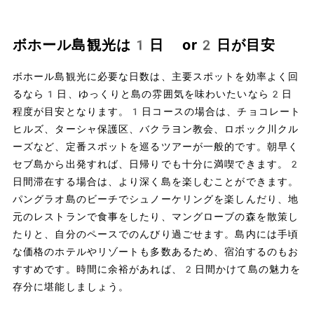
ボホール島観光は1日 or2日が目安
ボホール島観光に必要な日数は、主要スポットを効率よく回
るなら1日、ゆっくりと島の雰囲気を味わいたいなら2日
程度が目安となります。1日コースの場合は、チョコレート
ヒルズ、ターシャ保護区、バクラヨン教会、ロボック川クル
ーズなど、定番スポットを巡るツアーが一般的です。朝早く
セブ島から出発すれば、日帰りでも十分に満喫できます。2
日間滞在する場合は、より深く島を楽しむことができます。
パングラオ島のビーチでシュノーケリングを楽しんだり、地
元のレストランで食事をしたり、マングローブの森を散策し
たりと、自分のペースでのんびり過ごせます。島内には手頃
な価格のホテルやリゾートも多数あるため、宿泊するのもお
すすめです。時間に余裕があれば、2日間かけて島の魅力を
存分に堪能しましょう。