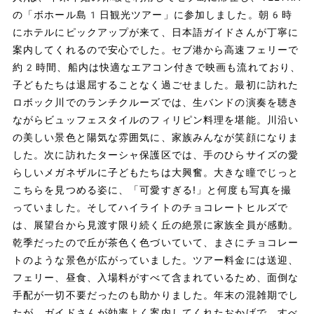
の「ボホール島1日観光ツアー」に参加しました。朝6時
にホテルにピックアップが来て、日本語ガイドさんが丁寧に
案内してくれるので安心でした。セブ港から高速フェリーで
約2時間、船内は快適なエアコン付きで映画も流れており、
子どもたちは退屈することなく過ごせました。最初に訪れた
ロボック川でのランチクルーズでは、生バンドの演奏を聴き
ながらビュッフェスタイルのフィリピン料理を堪能。川沿い
の美しい景色と陽気な雰囲気に、家族みんなが笑顔になりま
した。次に訪れたターシャ保護区では、手のひらサイズの愛
らしいメガネザルに子どもたちは大興奮。大きな瞳でじっと
こちらを見つめる姿に、「可愛すぎる!」と何度も写真を撮
っていました。そしてハイライトのチョコレートヒルズで
は、展望台から見渡す限り続く丘の絶景に家族全員が感動。
乾季だったので丘が茶色く色づいていて、まさにチョコレー
トのような景色が広がっていました。ツアー料金には送迎、
フェリー、昼食、入場料がすべて含まれているため、面倒な
手配が一切不要だったのも助かりました。年末の混雑期でし
たが、ガイドさんが効率よく案内してくれたおかげで、すべ