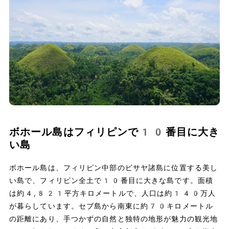
ボホール島はフィリピンで10番目に大き
い島
ボホール島は、フィリピン中部のビサヤ諸島に位置する美し
い島で、フィリピン全土で10番目に大きな島です。面積
は約4,821平方キロメートルで、人口は約140万人
が暮らしています。セブ島から南東に約70キロメートル
の距離にあり、手つかずの自然と独特の地形が魅力の観光地