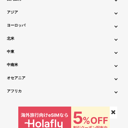
北海道・東北旅行
関東旅行
北陸旅行
甲信越旅行
アジア
東海旅行
近畿旅行
中国地方旅行
九州・沖縄旅行
インド旅行
インドネシア旅行
カンボジア旅行
ヨーロッパ
シンガポール旅行
スリランカ旅行
タイ旅行
韓国旅行
アイスランド旅行
アイルランド旅行
イタリア旅行
北米
中国旅行
ネパール旅行
フィリピン旅行
ブータン旅行
ウクライナ旅行
イギリス旅行
エストニア旅行
ハワイ旅行
グアム旅行
アメリカ旅行
カナダ旅行
中東
ブルネイ旅行
ベトナム旅行
マレーシア旅行
オーストリア旅行
オランダ旅行
ギリシャ旅行
アゼルバイジャン旅行
アラブ首長国連邦旅行
ミャンマー旅行
モルディブ旅行
モンゴル旅行
ラオス旅行
中南米
クロアチア旅行
スイス旅行
スウェーデン旅行
イスラエル旅行
イラン旅行
カタール旅行
アルゼンチン旅行
キューバ旅行
コロンビア旅行
チリ旅行
台湾旅行
マカオ旅行
香港旅行
スペイン旅行
スロベニア旅行
チェコ旅行
デンマーク旅行
オセアニア
サウジアラビア旅行
トルコ旅行
パキスタン旅行
ブラジル旅行
ペルー旅行
ボリビア旅行
メキシコ旅行
オーストラリア旅行
ニュージーランド旅行
ドイツ旅行
ノルウェー旅行
ハンガリー旅行
アフリカ
レバノン旅行
ジョージア旅行
フィンランド旅行
フランス旅行
ブルガリア旅行
エジプト旅行
モロッコ旅行
ベルギー旅行
ポーランド旅行
ポルトガル旅行
マルタ旅行
✖️
ルーマニア旅行
ロシア旅行
©besttravel All Rights Reserved.