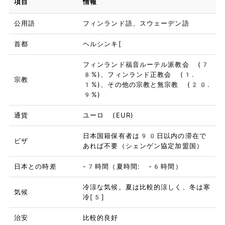
項目
情報
公用語
フィンランド語、スウェーデン語
首都
ヘルシンキ[
フィンランド福音ルーテル派教会 (7
8%)、フィンランド正教会 (1.
宗教
1%)、その他の宗教と無宗教 (20.
9%)
通貨
ユーロ (EUR)
日本国籍保有者は90日以内の滞在で
ビザ
あれば不要（シェンゲン協定加盟国）
日本との時差
-7時間（夏時間: -6時間）
冷涼な気候。夏は比較的涼しく、冬は寒
気候
冷[5]
治安
比較的良好