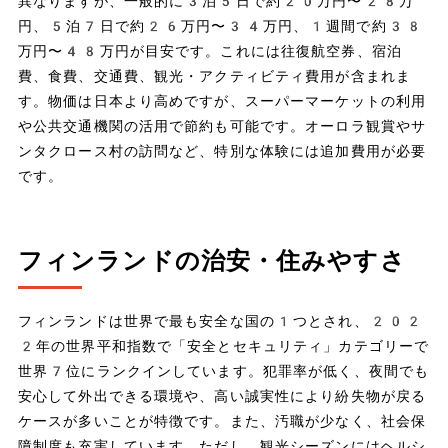
異なりますが、一般的に3泊5日で約20万円〜28万
円、5泊7日で約26万円〜34万円、1週間で約38
万円〜48万円が目安です。これには往復航空券、宿泊
費、食費、交通費、観光・アクティビティ費用が含まれま
す。物価は日本より高めですが、スーパーマーケットの利用
や公共交通機関の活用で節約も可能です。オーロラ観賞やサ
ンタクロース村の訪問など、特別な体験には追加費用が必要
です。
フィンランドの治安・住みやすさ
フィンランドは世界で最も安全な国の1つとされ、202
2年の世界平和指数で「安全とセキュリティ」カテゴリーで
世界7位にランクインしています。犯罪率が低く、夜間でも
安心して外出できる環境や、高い誠実性により紛失物が戻る
ケースが多いことが特徴です。また、汚職が少なく、社会保
障制度も充実しています。ただし、観光シーズンにはヘルシ