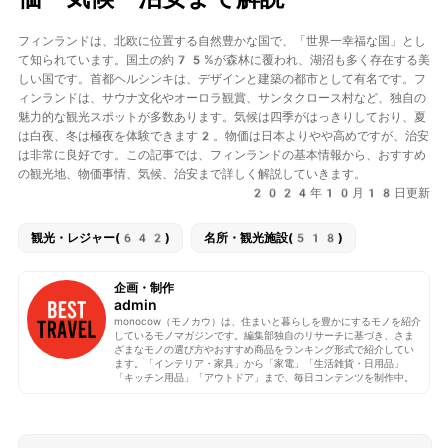
フィンランドは、北欧に位置する自然豊かな国で、「世界一幸福な国」とし
て知られています。国土の約75%が森林に覆われ、湖沼も多く存在する美
しい国です。首都ヘルシンキは、デザインと建築の都市として有名です。フ
ィンランドは、サウナ文化やオーロラ観賞、サンタクロース村など、独自の
魅力的な観光スポットが多数あります。気候は四季がはっきりしており、夏
は白夜、冬は極夜を体験できます2。物価は日本よりやや高めですが、治安
は非常に良好です。この記事では、フィンランドの基本情報から、おすすめ
の観光地、物価事情、気候、治安まで詳しく解説していきます。
2024年10月18日更新
観光・レジャー(642)
名所・観光施設(518)
企画・制作
admin
monocow（モノカウ）は、住まいと暮らしを豊かにするモノを紹介
しているモノマガジンです。編集部独自のリサーチに基づき、さま
ざまなモノの選び方やおすすめ商品をランキング形式で紹介してい
ます。「インテリア・家具」から「家電」「生活雑貨・日用品」
「キッチン用品」「アウトドア」まで、毎日コンテンツを制作中。