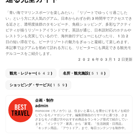
「青い海でマリンスポーツを楽しみたい」「リゾートでゆっくり過ごした
い」という方に大人気の
グアム
。日本からわずか約3時間半でアクセスでき
る近さと、透明度抜群の
タモンビーチ
、免税ショッピング、多彩なアクティ
ビティが揃うリゾートアイランドです。英語が通じ、日本語対応のホテルや
レストランも充実しているので、海外旅行デビューにもぴったり。1泊2
日の短い滞在でも、ビーチリゾートの魅力をぎゅっと凝縮して楽しめます。
本記事ではグアムを初めて訪れる方にも、リピーターにも満足できる観光モ
デルコースをご紹介します。
2026年03月12日更新
観光・レジャー(642)
名所・観光施設(518)
ショッピング・サービス(159)
企画・制作
admin
monocow（モノカウ）は、住まいと暮らしを豊かにするモノを紹介
しているモノマガジンです。編集部独自のリサーチに基づき、さま
ざまなモノの選び方やおすすめ商品をランキング形式で紹介してい
ます。「インテリア・家具」から「家電」「生活雑貨・日用品」
「キッチン用品」「アウトドア」まで、毎日コンテンツを制作中。