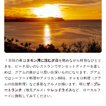
1日目の夜は
タモン湾に沈む夕日
を眺めながら特別なひとと
きを。ビーチ沿いのレストランでサンセットディナーを楽し
めば、グアムの旅がより思い出深いものになります。グアム
ではシーフード料理やアメリカンBBQ、チャモロ料理（グア
ムの伝統料理）など多彩なグルメが揃います。特に
ザ・プレ
ートランチ
（地元グルメ）や
レッドライス
など、ローカルフ
ードに挑戦してみてください。