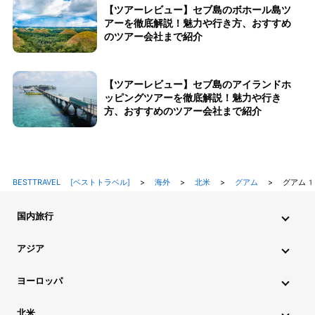
【ツアーレビュー】セブ島のボホール島ツ
アーを徹底解説！魅力や行き方、おすすめ
のツアー会社まで紹介
【ツアーレビュー】セブ島のアイランドホ
ッピングツアーを徹底解説！魅力や行き
方、おすすめのツアー会社まで紹介
BESTTRAVEL [ベストトラベル]
>
海外
>
北米
>
グアム
>
グアム1
国内旅行
北海道・東北旅行
関東旅行
北陸旅行
甲信越旅行
アジア
東海旅行
近畿旅行
中国地方旅行
九州・沖縄旅行
インド旅行
インドネシア旅行
カンボジア旅行
ヨーロッパ
シンガポール旅行
スリランカ旅行
タイ旅行
韓国旅行
アイスランド旅行
アイルランド旅行
イタリア旅行
北米