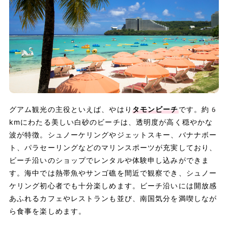
グアム観光の主役といえば、やはり
タモンビーチ
です。約6
kmにわたる美しい白砂のビーチは、透明度が高く穏やかな
波が特徴。シュノーケリングやジェットスキー、バナナボー
ト、パラセーリングなどのマリンスポーツが充実しており、
ビーチ沿いのショップでレンタルや体験申し込みができま
す。海中では熱帯魚やサンゴ礁を間近で観察でき、シュノー
ケリング初心者でも十分楽しめます。ビーチ沿いには開放感
あふれるカフェやレストランも並び、南国気分を満喫しなが
ら食事を楽しめます。