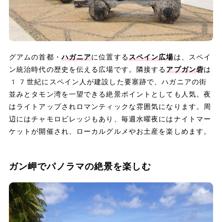
グアムの首都・
ハガニア
に位置する
スペイン広場
は、スペイ
ン統治時代の歴史を伝える広場です。隣接する
アプガン砦
は
17世紀にスペイン人が建設した要塞跡で、ハガニアの街
並みとタモン湾を一望できる絶景ポイントとしても人気。夜
はライトアップされロマンティックな雰囲気になります。周
辺にはチャモロビレッジもあり、毎週水曜夜にはナイトマー
ケットが開催され、ローカルグルメやお土産を楽しめます。
ガン岬でパノラマの絶景を楽しむ