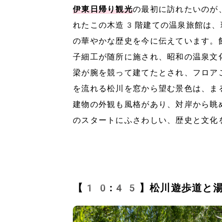
伊東日帰り観光
の最初に訪れたいのが
れたこの木造3階建ての温泉旅館は、
の華やかな歴史を今に伝えています。
子細工が随所に施され、昭和の温泉文
梁が腕を競って建てたとされ、フロア
を流れる松川を窓から望む景色は、ま
建物の外観も風格があり、対岸から眺
のスタートにふさわしい、歴史と文化
【10:45】松川遊歩道と