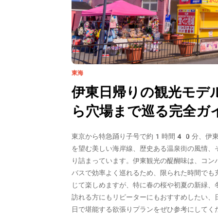
東海
伊東日帰りの観光モデ
ら穴場まで巡る完全ガ
東京から特急踊り子号で約1時間40分、
伊
を望む美しい海岸線、歴史ある温泉街の風情、
り詰まっています。
伊東観光
の醍醐味は、コン
バスで効率よく巡れるため、限られた時間でも
じて楽しめますが、特に春の桜や初夏の新緑、
訪れる方にもリピーターにもおすすめしたい、
日で堪能する欲張りプランをぜひ参考にしてく