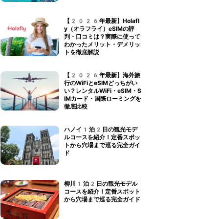
【2026年最新】Holafl
y（オラフライ）eSIMの評
判・口コミは？実際に使って
わかったメリット・デメリッ
トを徹底解説
【2026年最新】海外旅
行のWiFiとeSIMどっちがい
い？レンタルWiFi・eSIM・S
IMカード・国際ローミングを
徹底比較
ハノイ1泊2日の観光モデ
ルコースを紹介！定番スポッ
トから穴場まで巡る完全ガイ
ド
柳川1泊2日の観光モデル
コースを紹介！定番スポット
から穴場まで巡る完全ガイド