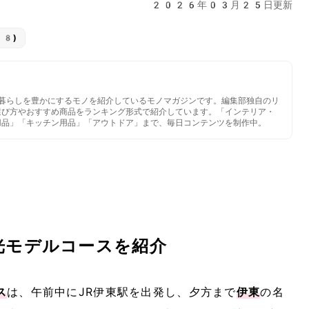
2026年03月25日更新
18)
いと暮らしを豊かにするモノを紹介しているモノマガジンです。編集部独自のリ
選び方やおすすめ商品をランキング形式で紹介しています。「インテリア・
用品」「キッチン用品」「アウトドア」まで、毎日コンテンツを制作中。
光モデルコースを紹介
ス
は、午前中にJR伊東駅を出発し、夕方まで
伊東
の名