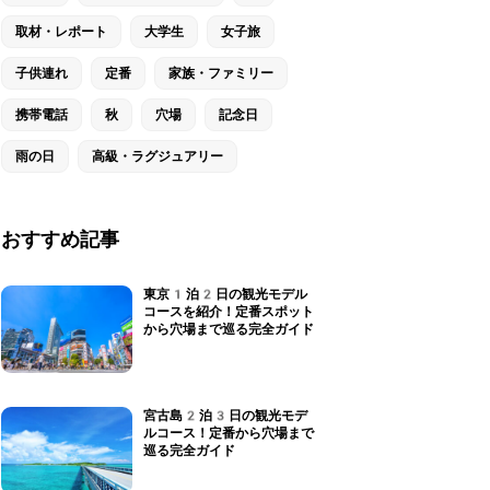
取材・レポート
大学生
女子旅
子供連れ
定番
家族・ファミリー
携帯電話
秋
穴場
記念日
雨の日
高級・ラグジュアリー
おすすめ記事
東京1泊2日の観光モデル
コースを紹介！定番スポット
から穴場まで巡る完全ガイド
宮古島2泊3日の観光モデ
ルコース！定番から穴場まで
巡る完全ガイド