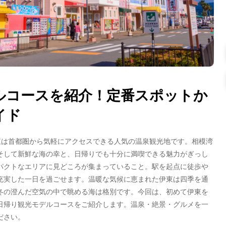
ルコースを紹介！定番スポットか
イド
東
は首都圏から気軽にアクセスできる人気の温泉観光地です。相模湾
そして新鮮な海の幸と、
日帰り
でも十分に満喫できる魅力がぎっし
パクトなエリアに見どころが集まっていること。駅を起点に徒歩や
充実した一日を過ごせます。温暖な気候に恵まれた
伊東
は四季を通
冬の澄んだ空気の中で眺める海は格別です。今回は、初めて
伊東
を
日帰り観光モデルコース
をご紹介します。温泉・絶景・グルメを一
ださい。