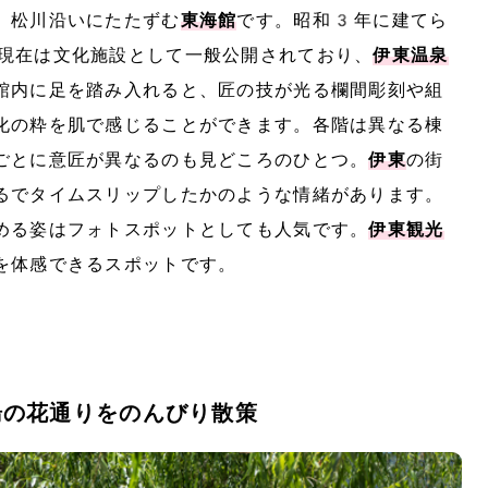
、松川沿いにたたずむ
東海館
です。昭和3年に建てら
現在は文化施設として一般公開されており、
伊東温泉
館内に足を踏み入れると、匠の技が光る欄間彫刻や組
化の粋を肌で感じることができます。各階は異なる棟
ごとに意匠が異なるのも見どころのひとつ。
伊東
の街
るでタイムスリップしたかのような情緒があります。
める姿はフォトスポットとしても人気です。
伊東観光
を体感できるスポットです。
湯の花通りをのんびり散策