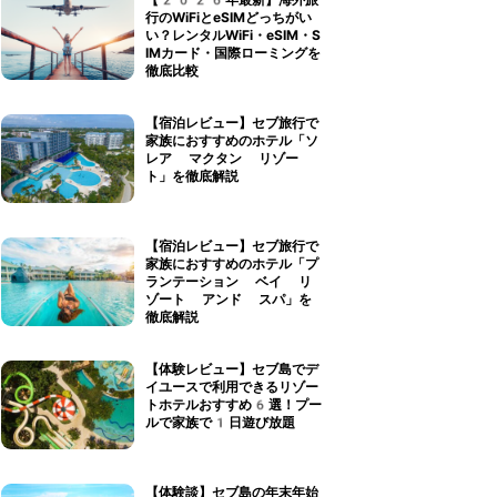
【2026年最新】海外旅
行のWiFiとeSIMどっちがい
い？レンタルWiFi・eSIM・S
IMカード・国際ローミングを
徹底比較
【宿泊レビュー】セブ旅行で
家族におすすめのホテル「ソ
レア マクタン リゾー
ト」を徹底解説
【宿泊レビュー】セブ旅行で
家族におすすめのホテル「プ
ランテーション ベイ リ
ゾート アンド スパ」を
徹底解説
【体験レビュー】セブ島でデ
イユースで利用できるリゾー
トホテルおすすめ6選！プー
ルで家族で1日遊び放題
【体験談】セブ島の年末年始