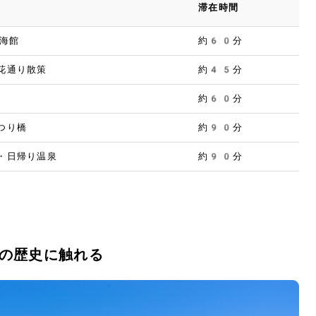
滞在時間
東海館
約60分
花通り散策
約45分
約60分
つり橋
約90分
・日帰り温泉
約90分
の歴史に触れる