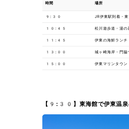
時間
場所
9:30
JR伊東駅到着・
10:45
松川遊歩道・湯の
11:45
伊東の海鮮ランチ
13:00
城ヶ崎海岸・門脇
15:00
伊東マリンタウン
【9:30】東海館で伊東温泉