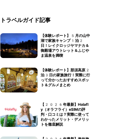
トラベルガイド記事
【体験レポート】5月の山中
湖で家族キャンプ1泊2
日！レイクロッジヤマナカ＆
御殿場アウトレット＆ふじや
ま温泉を満喫
【体験レポート】那須高原2
泊3日の家族旅行！実際に行
って分かったおすすめスポッ
ト＆グルメまとめ
【2026年最新】Holafl
y（オラフライ）eSIMの評
判・口コミは？実際に使って
わかったメリット・デメリッ
トを徹底解説