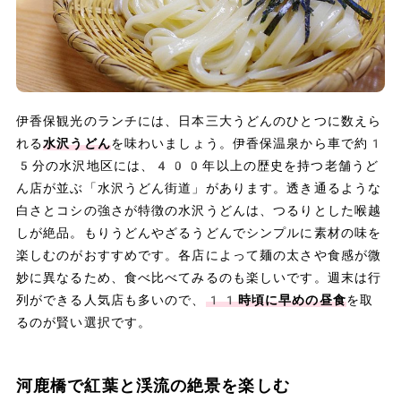
伊香保観光のランチには、日本三大うどんのひとつに数えら
れる
水沢うどん
を味わいましょう。伊香保温泉から車で約1
5分の水沢地区には、400年以上の歴史を持つ老舗うど
ん店が並ぶ「水沢うどん街道」があります。透き通るような
白さとコシの強さが特徴の水沢うどんは、つるりとした喉越
しが絶品。もりうどんやざるうどんでシンプルに素材の味を
楽しむのがおすすめです。各店によって麺の太さや食感が微
妙に異なるため、食べ比べてみるのも楽しいです。週末は行
列ができる人気店も多いので、
11時頃に早めの昼食
を取
るのが賢い選択です。
河鹿橋で紅葉と渓流の絶景を楽しむ