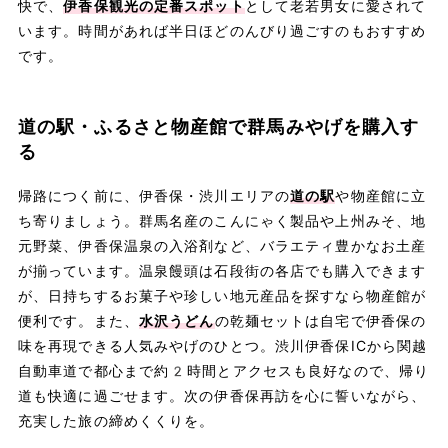
快で、
伊香保観光の定番スポット
として老若男女に愛されて
います。時間があれば半日ほどのんびり過ごすのもおすすめ
です。
道の駅・ふるさと物産館で群馬みやげを購入す
る
帰路につく前に、伊香保・渋川エリアの
道の駅
や物産館に立
ち寄りましょう。群馬名産のこんにゃく製品や上州みそ、地
元野菜、伊香保温泉の入浴剤など、バラエティ豊かなお土産
が揃っています。温泉饅頭は石段街の各店でも購入できます
が、日持ちするお菓子や珍しい地元産品を探すなら物産館が
便利です。また、
水沢うどん
の乾麺セットは自宅で伊香保の
味を再現できる人気みやげのひとつ。渋川伊香保ICから関越
自動車道で都心まで約2時間とアクセスも良好なので、帰り
道も快適に過ごせます。次の伊香保再訪を心に誓いながら、
充実した旅の締めくくりを。