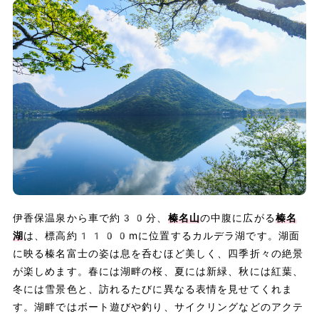
伊香保温泉から車で約30分、
榛名山
の中腹に広がる
榛名
湖
は、標高約1100mに位置するカルデラ湖です。湖面
に映る榛名富士の姿は息を呑むほど美しく、四季折々の絶景
が楽しめます。春には湖畔の桜、夏には新緑、秋には紅葉、
冬には雪景色と、訪れるたびに異なる表情を見せてくれま
す。湖畔ではボート遊びや釣り、サイクリングなどのアクテ