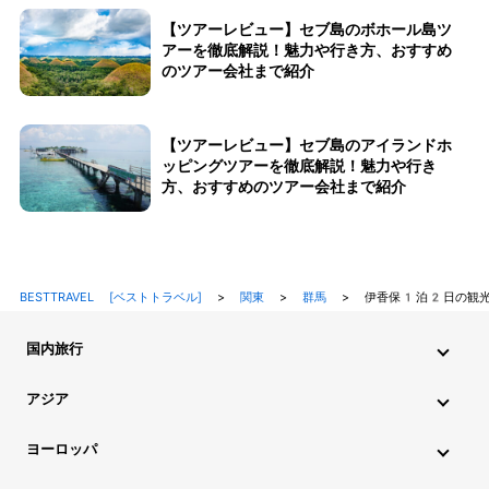
【ツアーレビュー】セブ島のボホール島ツ
アーを徹底解説！魅力や行き方、おすすめ
のツアー会社まで紹介
【ツアーレビュー】セブ島のアイランドホ
ッピングツアーを徹底解説！魅力や行き
方、おすすめのツアー会社まで紹介
BESTTRAVEL [ベストトラベル]
>
関東
>
群馬
>
伊香保1泊2日の観光
国内旅行
北海道・東北旅行
関東旅行
北陸旅行
甲信越旅行
アジア
東海旅行
近畿旅行
中国地方旅行
九州・沖縄旅行
インド旅行
インドネシア旅行
カンボジア旅行
ヨーロッパ
シンガポール旅行
スリランカ旅行
タイ旅行
韓国旅行
アイスランド旅行
アイルランド旅行
イタリア旅行