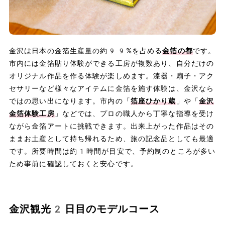
金沢は日本の金箔生産量の約99%を占める
金箔の都
です。
市内には金箔貼り体験ができる工房が複数あり、自分だけの
オリジナル作品を作る体験が楽しめます。漆器・扇子・アク
セサリーなど様々なアイテムに金箔を施す体験は、金沢なら
ではの思い出になります。市内の「
箔座ひかり蔵
」や「
金沢
金箔体験工房
」などでは、プロの職人から丁寧な指導を受け
ながら金箔アートに挑戦できます。出来上がった作品はその
ままお土産として持ち帰れるため、旅の記念品としても最適
です。所要時間は約1時間が目安で、予約制のところが多い
ため事前に確認しておくと安心です。
金沢観光2日目のモデルコース