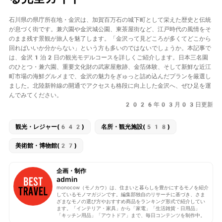
石川県の県庁所在地・
金沢
は、加賀百万石の城下町として栄えた歴史と伝統
が息づく街です。
兼六園
や
金沢城公園
、東茶屋街など、江戸時代の風情をそ
のまま残す景観が旅人を魅了します。「金沢って見どころが多くてどこから
回ればいいか分からない」という方も多いのではないでしょうか。本記事で
は、
金沢1泊2日の観光モデルコース
を詳しくご紹介します。日本三名園
のひとつ・兼六園、重要文化財の武家屋敷跡、金箔体験、そして新鮮な近江
町市場の海鮮グルメまで、金沢の魅力をぎゅっと詰め込んだプランを厳選し
ました。北陸新幹線の開通でアクセスも格段に向上した金沢へ、ぜひ足を運
んでみてください。
2026年03月03日更新
観光・レジャー(642)
名所・観光施設(518)
美術館・博物館(27)
企画・制作
admin
monocow（モノカウ）は、住まいと暮らしを豊かにするモノを紹介
しているモノマガジンです。編集部独自のリサーチに基づき、さま
ざまなモノの選び方やおすすめ商品をランキング形式で紹介してい
ます。「インテリア・家具」から「家電」「生活雑貨・日用品」
「キッチン用品」「アウトドア」まで、毎日コンテンツを制作中。