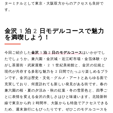
ターミナルとして東京・大阪双方からのアクセスも良好で
す。
金沢1泊2日モデルコースで魅力
を満喫しよう！
今回ご紹介した
金沢1泊2日のモデルコース
はいかがでし
たでしょうか。兼六園・金沢城・近江町市場・金箔体験・ひ
がし茶屋街・武家屋敷・21世紀美術館と、金沢の伝統と
現代が共存する多彩な魅力を2日間でたっぷり楽しめるプラ
ンです。金沢は歴史・文化・グルメ・アートとあらゆる面で
充実しており、何度訪れても新しい発見がある街です。春の
兼六園の桜・夏の夕涼み・秋の紅葉・冬の雪景色と、四季ご
とに表情を変える金沢の美しさはひと味違います。北陸新幹
線で東京から約2時間半、大阪からも特急でアクセスできる
ため、週末旅行にもぴったりです。ぜひこのモデルコースを