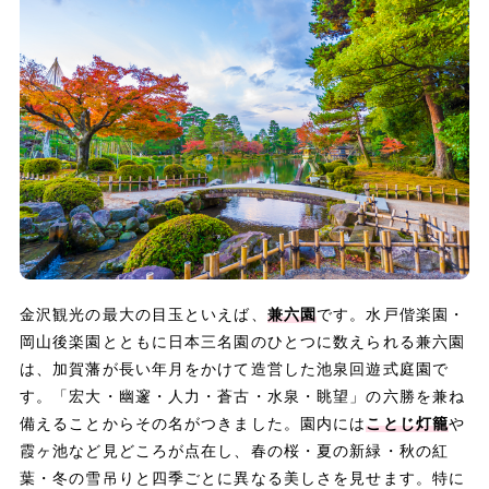
金沢観光の最大の目玉といえば、
兼六園
です。水戸偕楽園・
岡山後楽園とともに日本三名園のひとつに数えられる兼六園
は、加賀藩が長い年月をかけて造営した池泉回遊式庭園で
す。「宏大・幽邃・人力・蒼古・水泉・眺望」の六勝を兼ね
備えることからその名がつきました。園内には
ことじ灯籠
や
霞ヶ池など見どころが点在し、春の桜・夏の新緑・秋の紅
葉・冬の雪吊りと四季ごとに異なる美しさを見せます。特に