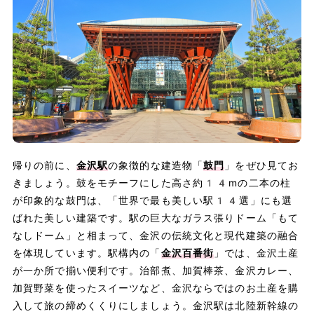
帰りの前に、
金沢駅
の象徴的な建造物「
鼓門
」をぜひ見てお
きましょう。鼓をモチーフにした高さ約14mの二本の柱
が印象的な鼓門は、「世界で最も美しい駅14選」にも選
ばれた美しい建築です。駅の巨大なガラス張りドーム「もて
なしドーム」と相まって、金沢の伝統文化と現代建築の融合
を体現しています。駅構内の「
金沢百番街
」では、金沢土産
が一か所で揃い便利です。治部煮、加賀棒茶、金沢カレー、
加賀野菜を使ったスイーツなど、金沢ならではのお土産を購
入して旅の締めくくりにしましょう。金沢駅は北陸新幹線の