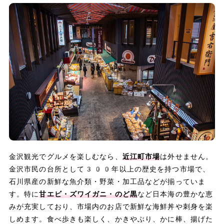
金沢観光でグルメを楽しむなら、
近江町市場
は外せません。
金沢市民の台所として300年以上の歴史を持つ市場で、
石川県産の新鮮な魚介類・野菜・加工品などが揃っていま
す。特に
甘エビ・ズワイガニ・のど黒
など日本海の豊かな恵
みが充実しており、市場内のお店で新鮮な海鮮丼や刺身を楽
しめます。食べ歩きも楽しく、かきやぶり、かに棒、揚げた