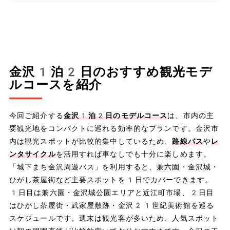
金沢1泊2日のおすすめ観光モデ
ルコースを紹介
今回ご紹介する
金沢1泊2日のモデルコース
は、市内の主
要観光地をコンパクトに巡れる効率的なプランです。金沢市
内は観光スポットが比較的集中しているため、
路線バス
や
レ
ンタサイクル
を活用すれば車なしでも十分に楽しめます。
「城下まち金沢周遊バス」を利用すると、兼六園・金沢城・
ひがし茶屋街など主要スポットを1日でカバーできます。
1日目は兼六園・金沢城公園エリアと近江町市場、2日目
はひがし茶屋街・武家屋敷跡・金沢21世紀美術館を巡る
スケジュールです。週末は観光客が多いため、人気スポット