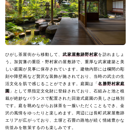
ひがし茶屋街から移動して、
武家屋敷跡野村家
を訪れましょ
う。加賀藩の重臣・野村家の屋敷跡で、重厚な武家建築と美
しい庭園が見事に保存されています。建物内部には欄間の彫
刻や障壁画など贅沢な装飾が施されており、当時の武士の生
活文化を肌で感じることができます。庭園は「
名勝野村家庭
園
」として県指定文化財に登録されており、石組みと池と植
栽が絶妙なバランスで配置された回遊式庭園の美しさは格別
です。庭を眺めながらお抹茶を一服いただくこともでき、金
沢の風情をゆったりと楽しめます。周辺には長町武家屋敷跡
エリアが広がっており、土塀と石畳の路地が続く情緒豊かな
街並みを散策するのも楽しみです。