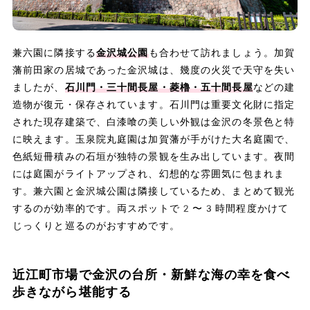
兼六園に隣接する
金沢城公園
も合わせて訪れましょう。加賀
藩前田家の居城であった金沢城は、幾度の火災で天守を失い
ましたが、
石川門・三十間長屋・菱櫓・五十間長屋
などの建
造物が復元・保存されています。石川門は重要文化財に指定
された現存建築で、白漆喰の美しい外観は金沢の冬景色と特
に映えます。玉泉院丸庭園は加賀藩が手がけた大名庭園で、
色紙短冊積みの石垣が独特の景観を生み出しています。夜間
には庭園がライトアップされ、幻想的な雰囲気に包まれま
す。兼六園と金沢城公園は隣接しているため、まとめて観光
するのが効率的です。両スポットで2〜3時間程度かけて
じっくりと巡るのがおすすめです。
近江町市場で金沢の台所・新鮮な海の幸を食べ
歩きながら堪能する