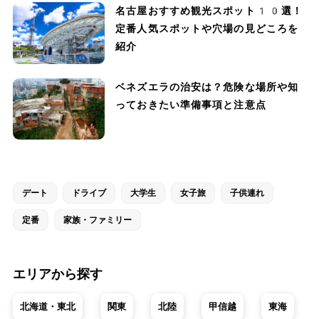
名古屋おすすめ観光スポット10選！
定番人気スポットや穴場の見どころを
紹介
ベネズエラの治安は？危険な場所や知
っておきたい準備事項と注意点
デート
ドライブ
大学生
女子旅
子供連れ
定番
家族・ファミリー
エリアから探す
北海道・東北
関東
北陸
甲信越
東海