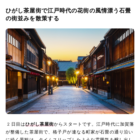
ひがし茶屋街で江戸時代の花街の風情漂う石畳
の街並みを散策する
2日目は
ひがし茶屋街
からスタートです。江戸時代に加賀藩
が整備した茶屋街で、格子戸が連なる町家が石畳の通り沿い
に続く景観は、タイムスリップしたような雰囲気を醸し出し