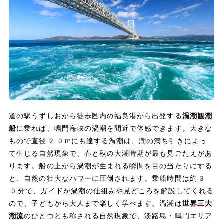
道の駅うずしおから徒歩圏内の福良港から出発する
渦潮観潮
船
に乗れば、鳴門海峡の渦潮を間近で体感できます。大きな
もので直径20mにも達する渦潮は、潮の満ち引きによっ
て生じる自然現象で、春と秋の大潮時期が最も見ごたえがあ
ります。船の上から渦潮が生まれる瞬間を目の当たりにする
と、自然の壮大なパワーに圧倒されます。乗船時間は約3
0分で、ガイドが渦潮の仕組みや見どころを解説してくれる
ので、子どもから大人まで楽しく学べます。渦潮は
世界三大
潮流
のひとつとも称される自然現象で、淡路島・鳴門エリア