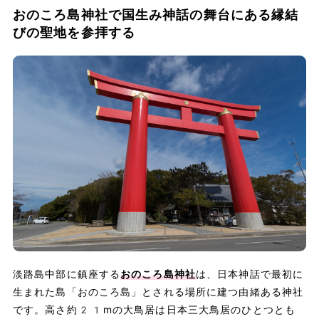
おのころ島神社で国生み神話の舞台にある縁結
びの聖地を参拝する
淡路島中部に鎮座する
おのころ島神社
は、日本神話で最初に
生まれた島「おのころ島」とされる場所に建つ由緒ある神社
です。高さ約21mの大鳥居は日本三大鳥居のひとつとも