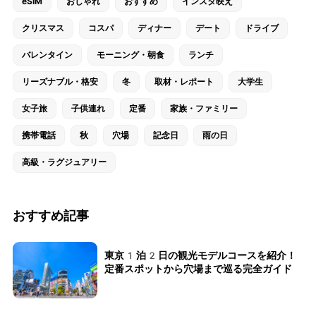
eSIM
おしゃれ
おすすめ
インスタ映え
クリスマス
コスパ
ディナー
デート
ドライブ
バレンタイン
モーニング・朝食
ランチ
リーズナブル・格安
冬
取材・レポート
大学生
女子旅
子供連れ
定番
家族・ファミリー
携帯電話
秋
穴場
記念日
雨の日
高級・ラグジュアリー
おすすめ記事
東京1泊2日の観光モデルコースを紹介！
定番スポットから穴場まで巡る完全ガイド