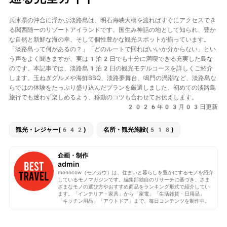
兵庫県の沖合に浮かぶ
淡路島
は、明石海峡大橋を渡ればすぐにアクセスでき
る関西随一のリゾートアイランドです。
国生み神話
の地として知られ、豊か
な自然と新鮮な海の幸、そして個性豊かな観光スポットが揃っています。
「淡路島って何があるの？」「どのルートで回ればいいか分からない」とい
う声をよく聞きますが、実は1泊2日でも十分に満喫できる充実した島な
のです。本記事では、
淡路島1泊2日の観光モデルコース
を詳しくご紹介
します。玉ねぎグルメや海鮮BBQ、淡路夢舞台、鳴門の渦潮など、淡路島な
らではの体験をたっぷり盛り込んだプランを厳選しました。初めての淡路島
旅行でも迷わず楽しめるよう、移動のコツも合わせてお伝えします。
2026年03月03日更新
観光・レジャー(642)
名所・観光施設(518)
企画・制作
admin
monocow（モノカウ）は、住まいと暮らしを豊かにするモノを紹介
しているモノマガジンです。編集部独自のリサーチに基づき、さま
ざまなモノの選び方やおすすめ商品をランキング形式で紹介してい
ます。「インテリア・家具」から「家電」「生活雑貨・日用品」
「キッチン用品」「アウトドア」まで、毎日コンテンツを制作中。