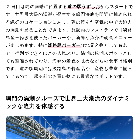
2日目は島の南端に位置する
道の駅うずしお
からスタートで
す。世界最大級の渦潮が発生する鳴門海峡を間近に眺められ
る絶好のロケーションにあり、朝の澄んだ空気の中で大迫力
の渦潮を見ることができます。施設内のレストランでは淡路
島産玉ねぎを使ったバーガーや、新鮮な魚介の朝食メニュー
が楽しめます。特に
淡路島バーガー
は地元名物として有名
で、行列ができるほどの人気ぶり。渦潮の観潮スポットとし
ても整備されており、海峡の景色を眺めながらの食事は格別
です。道の駅周辺には淡路島の特産品や土産物も豊富に揃っ
ているので、帰る前のお買い物にも最適なスポットです。
鳴門の渦潮クルーズで世界三大潮流のダイナミ
ックな迫力を体感する