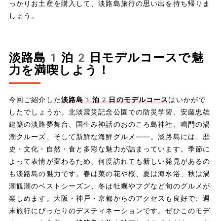
っかりお土産を購入して、淡路島旅行の思い出を持ち帰りま
しょう。
淡路島1泊2日モデルコースで魅
力を満喫しよう！
今回ご紹介した
淡路島1泊2日のモデルコース
はいかがで
したでしょうか。北淡震災記念公園での防災学習、安藤忠雄
建築の淡路夢舞台、国生み神話のおのころ島神社、鳴門の渦
潮クルーズ、そして新鮮な海鮮グルメ——。淡路島には、歴
史・文化・自然・食と多彩な魅力が詰まっています。季節に
よって表情が変わるため、何度訪れても新しい発見があるの
も淡路島の魅力です。春は菜の花や桜、夏は海水浴、秋は渦
潮観潮のベストシーズン、冬は牡蠣やフグなど旬のグルメが
楽しめます。大阪・神戸・京都からのアクセスも良好で、週
末旅行にぴったりのデスティネーションです。ぜひこのモデ