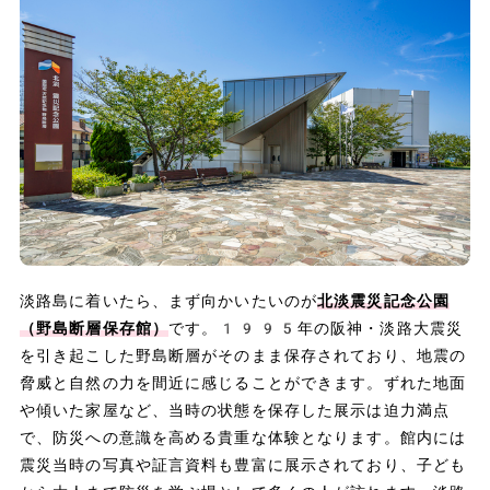
淡路島に着いたら、まず向かいたいのが
北淡震災記念公園
（野島断層保存館）
です。1995年の阪神・淡路大震災
を引き起こした野島断層がそのまま保存されており、地震の
脅威と自然の力を間近に感じることができます。ずれた地面
や傾いた家屋など、当時の状態を保存した展示は迫力満点
で、防災への意識を高める貴重な体験となります。館内には
震災当時の写真や証言資料も豊富に展示されており、子ども