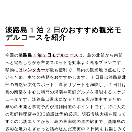
淡路島1泊2日のおすすめ観光モ
デルコースを紹介
今回の
淡路島1泊2日モデルコース
は、島の北部から南部
へと縦断しながら主要スポットを効率よく巡るプランです。
移動には
レンタカー
が最も便利で、島内の観光地は点在して
いるため、車での移動をおすすめします。1日目は淡路島北
部の自然や文化スポット、温泉リゾートを満喫し、2日目は
島の南部を中心に鳴門の渦潮や海鮮グルメを堪能するスケジ
ュールです。淡路島は週末になると観光客が集中するため、
早めの出発と事前予約が混雑回避のポイントです。特に人気
の海鮮料理店やBBQ施設は予約必須。明石海峡大橋を渡って
すぐの北淡エリアから、島の最南端の道の駅まで、淡路島の
多彩な魅力をぎゅっと詰め込んだ充実の2日間をお楽しみく