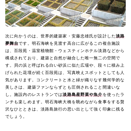
次に向かうのは、世界的建築家・安藤忠雄氏が設計した
淡路
夢舞台
です。明石海峡を見渡す高台に広がるこの複合施設
は、百段苑・温室植物館・ウェスティンホテル淡路などから
構成されており、建築と自然が融合した唯一無二の空間で
す。貝の浜と呼ばれる白い砂浜に似た広場や、段々に積み上
げられた花壇が続く百段苑は、写真映えスポットとしても人
気があります。コンクリートと水と緑が織りなす幾何学的な
美しさは、建築ファンならずとも圧倒されること間違いな
し。施設内のレストランでは
淡路島産野菜や魚介
を使ったラ
ンチも楽しめます。明石海峡大橋を眺めながら食事をする贅
沢なひとときは、淡路島旅行の思い出として強く印象に残る
でしょう。