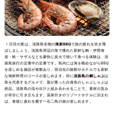
1日目の夜は、淡路島名物の
海鮮BBQ
で旅の疲れを吹き飛
ばしましょう。淡路島周辺の海で獲れた新鮮な鯛・伊勢海
老・蛤・サザエなどを豪快に炭火で焼いて食べる体験は、淡
路島旅行の定番中の定番です。島内には海を眺めながらBBQ
を楽しめる施設が複数あり、宿泊先の旅館やホテルでも新鮮
な海鮮料理のコースが楽しめます。特に
淡路島の鯛しゃぶ
は
島を代表するグルメで、脂が乗った白身魚のしゃぶしゃぶは
絶品。淡路島の塩や出汁と組み合わせることで、素材の旨み
が存分に引き立ちます。温泉付きのリゾートホテルに泊まれ
ば、食後に疲れを癒す一石二鳥の旅が楽しめます。