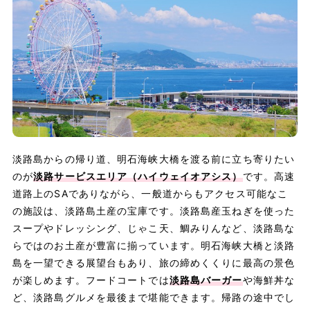
淡路島からの帰り道、明石海峡大橋を渡る前に立ち寄りたい
のが
淡路サービスエリア（ハイウェイオアシス）
です。高速
道路上のSAでありながら、一般道からもアクセス可能なこ
の施設は、淡路島土産の宝庫です。淡路島産玉ねぎを使った
スープやドレッシング、じゃこ天、鯛みりんなど、淡路島な
らではのお土産が豊富に揃っています。明石海峡大橋と淡路
島を一望できる展望台もあり、旅の締めくくりに最高の景色
が楽しめます。フードコートでは
淡路島バーガー
や海鮮丼な
ど、淡路島グルメを最後まで堪能できます。帰路の途中でし