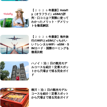
【2026年最新】Holafl
y（オラフライ）eSIMの評
判・口コミは？実際に使って
わかったメリット・デメリッ
トを徹底解説
【2026年最新】海外旅
行のWiFiとeSIMどっちがい
い？レンタルWiFi・eSIM・S
IMカード・国際ローミングを
徹底比較
ハノイ1泊2日の観光モデ
ルコースを紹介！定番スポッ
トから穴場まで巡る完全ガイ
ド
柳川1泊2日の観光モデル
コースを紹介！定番スポット
から穴場まで巡る完全ガイド