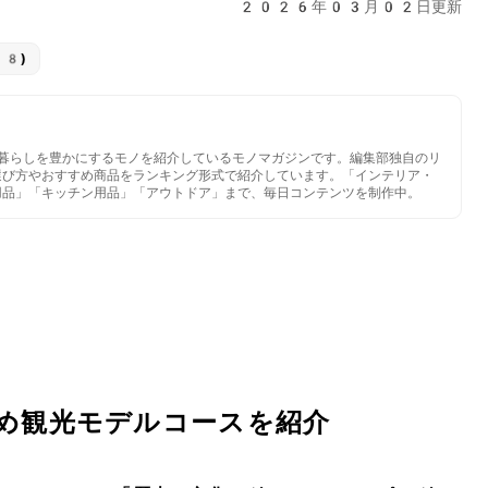
2026年03月02日更新
18)
いと暮らしを豊かにするモノを紹介しているモノマガジンです。編集部独自のリ
選び方やおすすめ商品をランキング形式で紹介しています。「インテリア・
用品」「キッチン用品」「アウトドア」まで、毎日コンテンツを制作中。
め観光モデルコースを紹介