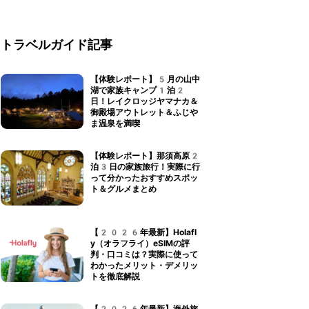
トラベルガイド記事
【体験レポート】5月の山中
湖で家族キャンプ1泊2
日！レイクロッジヤマナカ＆
御殿場アウトレット＆ふじや
ま温泉を満喫
【体験レポート】那須高原2
泊3日の家族旅行！実際に行
って分かったおすすめスポッ
ト＆グルメまとめ
【2026年最新】Holafl
y（オラフライ）eSIMの評
判・口コミは？実際に使って
わかったメリット・デメリッ
トを徹底解説