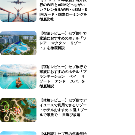
【2026年最新】海外旅
行のWiFiとeSIMどっちがい
い？レンタルWiFi・eSIM・S
IMカード・国際ローミングを
徹底比較
【宿泊レビュー】セブ旅行で
家族におすすめのホテル「ソ
レア マクタン リゾー
ト」を徹底解説
【宿泊レビュー】セブ旅行で
家族におすすめのホテル「プ
ランテーション ベイ リ
ゾート アンド スパ」を
徹底解説
【体験レビュー】セブ島でデ
イユースで利用できるリゾー
トホテルおすすめ6選！プー
ルで家族で1日遊び放題
【体験談】セブ島の年末年始