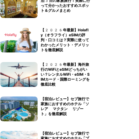
泊3日の家族旅行！実際に行
って分かったおすすめスポッ
ト＆グルメまとめ
【2026年最新】Holafl
y（オラフライ）eSIMの評
判・口コミは？実際に使って
わかったメリット・デメリッ
トを徹底解説
【2026年最新】海外旅
行のWiFiとeSIMどっちがい
い？レンタルWiFi・eSIM・S
IMカード・国際ローミングを
徹底比較
【宿泊レビュー】セブ旅行で
家族におすすめのホテル「ソ
レア マクタン リゾー
ト」を徹底解説
【宿泊レビュー】セブ旅行で
家族におすすめのホテル「プ