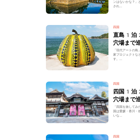
ンはないかな？」
され...
四国
直島1泊
穴場まで
「現代アートの島
家プロジェクトな
す。...
四国
四国1泊
穴場まで
「四国を旅してみ
国は愛媛・香川・
いな...
四国