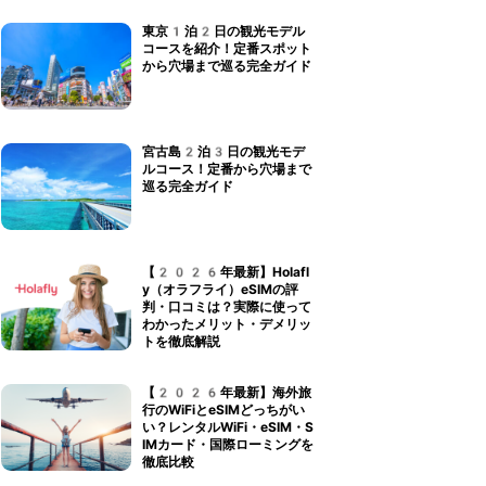
東京1泊2日の観光モデル
コースを紹介！定番スポット
から穴場まで巡る完全ガイド
宮古島2泊3日の観光モデ
ルコース！定番から穴場まで
巡る完全ガイド
【2026年最新】Holafl
y（オラフライ）eSIMの評
判・口コミは？実際に使って
わかったメリット・デメリッ
トを徹底解説
【2026年最新】海外旅
行のWiFiとeSIMどっちがい
い？レンタルWiFi・eSIM・S
IMカード・国際ローミングを
徹底比較