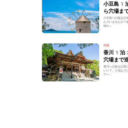
小豆島1
ら穴場ま
小豆島への旅を計
んでいませんか？
穏や...
四国
香川1泊
穴場まで
香川への旅を計画
いい？」と悩んで
アー...