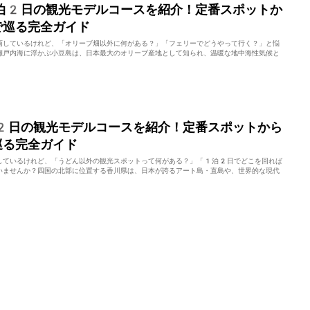
泊2日の観光モデルコースを紹介！定番スポットか
で巡る完全ガイド
画しているけれど、「オリーブ畑以外に何がある？」「フェリーでどうやって行く？」と悩
瀬戸内海に浮かぶ小豆島は、日本最大のオリーブ産地として知られ、温暖な地中海性気候と
2日の観光モデルコースを紹介！定番スポットから
巡る完全ガイド
しているけれど、「うどん以外の観光スポットって何がある？」「1泊2日でどこを回れば
いませんか？四国の北部に位置する香川県は、日本が誇るアート島・直島や、世界的な現代