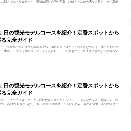
とお悩みではありませんか。高松は栗林公園や屋島、讃岐うどんの名店など見どころが凝縮
2日の観光モデルコースを紹介！定番スポットから
巡る完全ガイド
」として世界中から注目を集める直島。瀬戸内海に浮かぶこの小さな島には、地中美術館や
ど、世界トップクラスの現代アートが点在し、アート好きにとってまさに夢のような場所で
2日の観光モデルコースを紹介！定番スポットから
巡る完全ガイド
たい」「でも広すぎてどこから回れば良いか分からない」——そんな声をよく聞きます。四
徳島・高知の4県からなり、松山城や道後温泉、こんぴらさん、鳴門の渦潮、高知のよさこ