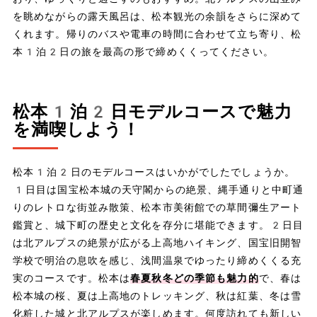
を眺めながらの露天風呂は、松本観光の余韻をさらに深めて
くれます。帰りのバスや電車の時間に合わせて立ち寄り、松
本1泊2日の旅を最高の形で締めくくってください。
松本1泊2日モデルコースで魅力
を満喫しよう！
松本1泊2日のモデルコースはいかがでしたでしょうか。
1日目は国宝松本城の天守閣からの絶景、縄手通りと中町通
りのレトロな街並み散策、松本市美術館での草間彌生アート
鑑賞と、城下町の歴史と文化を存分に堪能できます。2日目
は北アルプスの絶景が広がる上高地ハイキング、国宝旧開智
学校で明治の息吹を感じ、浅間温泉でゆったり締めくくる充
実のコースです。松本は
春夏秋冬どの季節も魅力的
で、春は
松本城の桜、夏は上高地のトレッキング、秋は紅葉、冬は雪
化粧した城と北アルプスが楽しめます。何度訪れても新しい