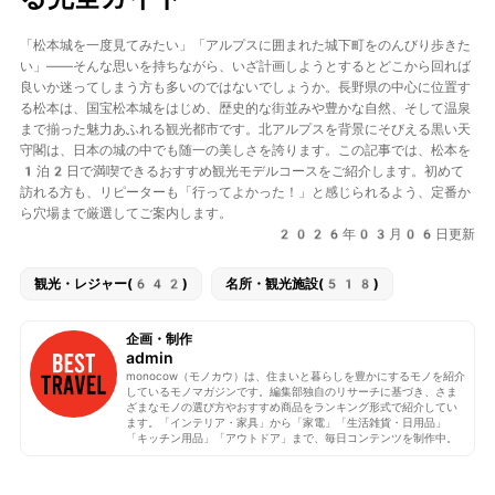
「松本城を一度見てみたい」「アルプスに囲まれた城下町をのんびり歩きた
い」——そんな思いを持ちながら、いざ計画しようとするとどこから回れば
良いか迷ってしまう方も多いのではないでしょうか。長野県の中心に位置す
る松本は、
国宝松本城
をはじめ、歴史的な街並みや豊かな自然、そして温泉
まで揃った魅力あふれる観光都市です。北アルプスを背景にそびえる黒い天
守閣は、日本の城の中でも随一の美しさを誇ります。この記事では、松本を
1泊2日で満喫できるおすすめ観光モデルコースをご紹介します。初めて
訪れる方も、リピーターも「行ってよかった！」と感じられるよう、定番か
ら穴場まで厳選してご案内します。
2026年03月06日更新
観光・レジャー(642)
名所・観光施設(518)
企画・制作
admin
monocow（モノカウ）は、住まいと暮らしを豊かにするモノを紹介
しているモノマガジンです。編集部独自のリサーチに基づき、さま
ざまなモノの選び方やおすすめ商品をランキング形式で紹介してい
ます。「インテリア・家具」から「家電」「生活雑貨・日用品」
「キッチン用品」「アウトドア」まで、毎日コンテンツを制作中。