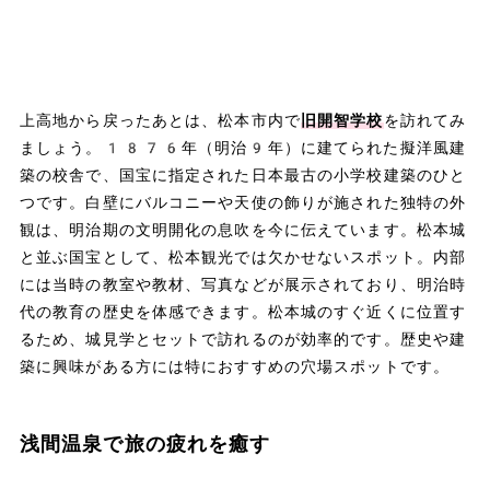
上高地から戻ったあとは、松本市内で
旧開智学校
を訪れてみ
ましょう。1876年（明治9年）に建てられた擬洋風建
築の校舎で、国宝に指定された日本最古の小学校建築のひと
つです。白壁にバルコニーや天使の飾りが施された独特の外
観は、明治期の文明開化の息吹を今に伝えています。松本城
と並ぶ国宝として、松本観光では欠かせないスポット。内部
には当時の教室や教材、写真などが展示されており、明治時
代の教育の歴史を体感できます。松本城のすぐ近くに位置す
るため、城見学とセットで訪れるのが効率的です。歴史や建
築に興味がある方には特におすすめの穴場スポットです。
浅間温泉で旅の疲れを癒す