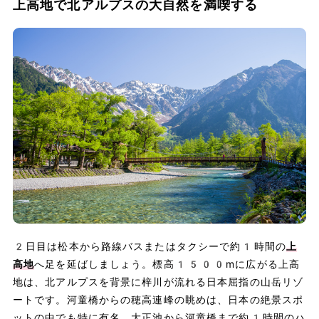
上高地で北アルプスの大自然を満喫する
2日目は松本から路線バスまたはタクシーで約1時間の
上
高地
へ足を延ばしましょう。標高1500mに広がる上高
地は、北アルプスを背景に梓川が流れる日本屈指の山岳リゾ
ートです。河童橋からの穂高連峰の眺めは、日本の絶景スポ
ットの中でも特に有名。大正池から河童橋まで約1時間のハ