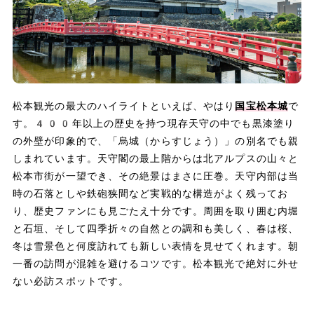
松本観光の最大のハイライトといえば、やはり
国宝松本城
で
す。400年以上の歴史を持つ現存天守の中でも黒漆塗り
の外壁が印象的で、「烏城（からすじょう）」の別名でも親
しまれています。天守閣の最上階からは北アルプスの山々と
松本市街が一望でき、その絶景はまさに圧巻。天守内部は当
時の石落としや鉄砲狭間など実戦的な構造がよく残ってお
り、歴史ファンにも見ごたえ十分です。周囲を取り囲む内堀
と石垣、そして四季折々の自然との調和も美しく、春は桜、
冬は雪景色と何度訪れても新しい表情を見せてくれます。朝
一番の訪問が混雑を避けるコツです。松本観光で絶対に外せ
ない必訪スポットです。