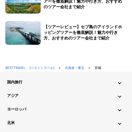
アーを徹底解説！魅力や行き方、おすすめ
のツアー会社まで紹介
【ツアーレビュー】セブ島のアイランドホ
ッピングツアーを徹底解説！魅力や行き
方、おすすめのツアー会社まで紹介
BESTTRAVEL [ベストトラベル]
>
北海道・東北
>
宮城
国内旅行
北海道・東北旅行
関東旅行
北陸旅行
甲信越旅行
アジア
東海旅行
近畿旅行
中国地方旅行
九州・沖縄旅行
インド旅行
インドネシア旅行
カンボジア旅行
ヨーロッパ
シンガポール旅行
スリランカ旅行
タイ旅行
韓国旅行
アイスランド旅行
アイルランド旅行
イタリア旅行
北米
中国旅行
ネパール旅行
フィリピン旅行
ブータン旅行
ウクライナ旅行
イギリス旅行
エストニア旅行