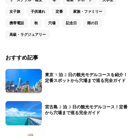
リーズナブル・格安
冬
取材・レポート
大学生
女子旅
子供連れ
定番
家族・ファミリー
携帯電話
秋
穴場
記念日
雨の日
高級・ラグジュアリー
おすすめ記事
東京1泊2日の観光モデルコースを紹介！
定番スポットから穴場まで巡る完全ガイド
宮古島2泊3日の観光モデルコース！定番
から穴場まで巡る完全ガイド