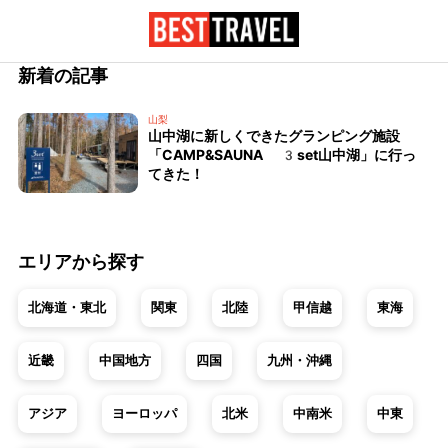
新着の記事
山梨
山中湖に新しくできたグランピング施設
「CAMP&SAUNA 3set山中湖」に行っ
てきた！
エリアから探す
北海道・東北
関東
北陸
甲信越
東海
近畿
中国地方
四国
九州・沖縄
アジア
ヨーロッパ
北米
中南米
中東