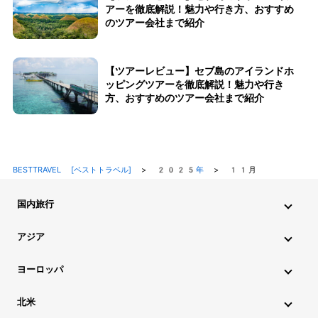
アーを徹底解説！魅力や行き方、おすすめ
のツアー会社まで紹介
【ツアーレビュー】セブ島のアイランドホ
ッピングツアーを徹底解説！魅力や行き
方、おすすめのツアー会社まで紹介
BESTTRAVEL [ベストトラベル]
>
2025年
>
11月
国内旅行
北海道・東北旅行
関東旅行
北陸旅行
甲信越旅行
アジア
東海旅行
近畿旅行
中国地方旅行
九州・沖縄旅行
インド旅行
インドネシア旅行
カンボジア旅行
ヨーロッパ
シンガポール旅行
スリランカ旅行
タイ旅行
韓国旅行
アイスランド旅行
アイルランド旅行
イタリア旅行
北米
中国旅行
ネパール旅行
フィリピン旅行
ブータン旅行