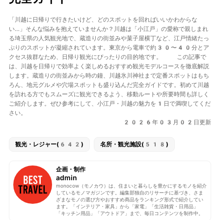
「川越に日帰りで行きたいけど、どのスポットを回ればいいかわからな
い…」そんな悩みを抱えていませんか？川越は
「小江戸」の愛称で親しまれ
る埼玉県の人気観光地
で、蔵造りの街並みや菓子屋横丁など、江戸情緒たっ
ぷりのスポットが凝縮されています。東京から電車で約30〜40分とア
クセス抜群なため、日帰り観光にぴったりの目的地です。 この記事で
は、川越を日帰りで効率よく楽しめる
おすすめ観光モデルコース
を徹底解説
します。蔵造りの街並みから時の鐘、川越氷川神社まで定番スポットはもち
ろん、地元グルメや穴場スポットも盛り込んだ完全ガイドです。初めて川越
を訪れる方でもスムーズに観光できるよう、移動ルートや所要時間も詳しく
ご紹介します。ぜひ参考にして、小江戸・川越の魅力を1日で満喫してくだ
さい。
2026年03月02日更新
観光・レジャー(642)
名所・観光施設(518)
企画・制作
admin
monocow（モノカウ）は、住まいと暮らしを豊かにするモノを紹介
しているモノマガジンです。編集部独自のリサーチに基づき、さま
ざまなモノの選び方やおすすめ商品をランキング形式で紹介してい
ます。「インテリア・家具」から「家電」「生活雑貨・日用品」
「キッチン用品」「アウトドア」まで、毎日コンテンツを制作中。