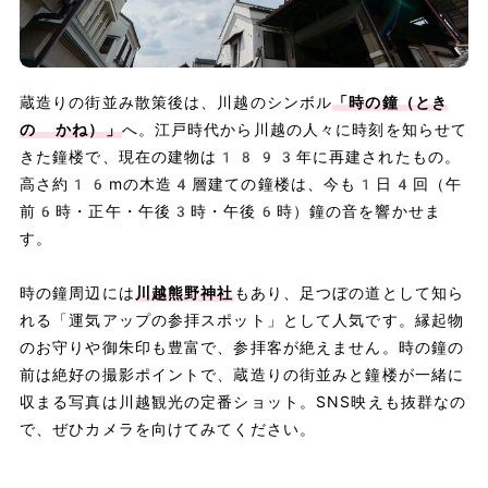
蔵造りの街並み散策後は、川越のシンボル
「時の鐘（とき
の かね）」
へ。江戸時代から川越の人々に時刻を知らせて
きた鐘楼で、現在の建物は1893年に再建されたもの。
高さ約16mの木造4層建ての鐘楼は、今も1日4回（午
前6時・正午・午後3時・午後6時）鐘の音を響かせま
す。
時の鐘周辺には
川越熊野神社
もあり、足つぼの道として知ら
れる「運気アップの参拝スポット」として人気です。縁起物
のお守りや御朱印も豊富で、参拝客が絶えません。時の鐘の
前は絶好の撮影ポイントで、蔵造りの街並みと鐘楼が一緒に
収まる写真は川越観光の定番ショット。SNS映えも抜群なの
で、ぜひカメラを向けてみてください。