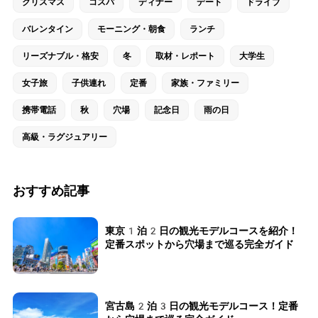
クリスマス
コスパ
ディナー
デート
ドライブ
バレンタイン
モーニング・朝食
ランチ
リーズナブル・格安
冬
取材・レポート
大学生
女子旅
子供連れ
定番
家族・ファミリー
携帯電話
秋
穴場
記念日
雨の日
高級・ラグジュアリー
おすすめ記事
東京1泊2日の観光モデルコースを紹介！
定番スポットから穴場まで巡る完全ガイド
宮古島2泊3日の観光モデルコース！定番