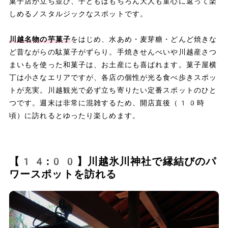
菓子店が立ち並び、子どもはもちろん大人も童心に返って楽
しめるノスタルジックなスポットです。
川越名物の芋菓子
をはじめ、水あめ・麦芽糖・どんど焼きな
ど昔ながらの駄菓子がずらり。手焼きせんべいや川越産さつ
まいもを使った和菓子は、お土産にも喜ばれます。菓子屋横
丁は小さなエリアですが、各店の個性が光る食べ歩きスポッ
トが充実。川越観光で必ず立ち寄りたい定番スポットのひと
つです。週末は非常に混雑するため、開店直後（10時
頃）に訪れるとゆったり楽しめます。
【14:00】川越氷川神社で縁結びのパ
ワースポットを訪れる