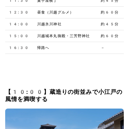
11:30
菓子屋横丁
約45分
12:30
昼食（川越グルメ）
約60分
14:00
川越氷川神社
約45分
15:00
川越城本丸御殿・三芳野神社
約60分
16:30
帰路へ
－
【10:00】蔵造りの街並みで小江戸の
風情を満喫する