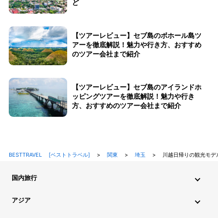
ど
【ツアーレビュー】セブ島のボホール島ツ
アーを徹底解説！魅力や行き方、おすすめ
のツアー会社まで紹介
【ツアーレビュー】セブ島のアイランドホ
ッピングツアーを徹底解説！魅力や行き
方、おすすめのツアー会社まで紹介
BESTTRAVEL [ベストトラベル]
>
関東
>
埼玉
>
川越日帰りの観光モデ
国内旅行
北海道・東北旅行
関東旅行
北陸旅行
甲信越旅行
アジア
東海旅行
近畿旅行
中国地方旅行
九州・沖縄旅行
インド旅行
インドネシア旅行
カンボジア旅行