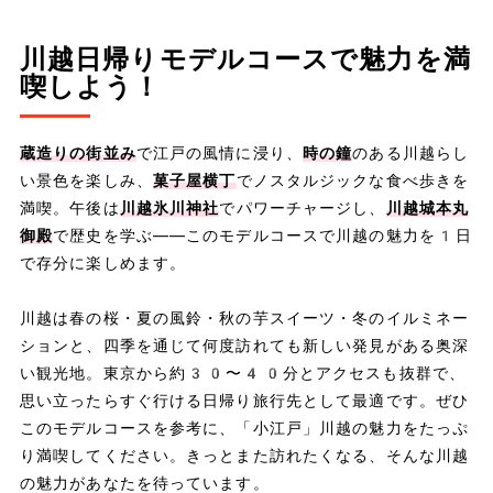
川越日帰りモデルコースで魅力を満
喫しよう！
蔵造りの街並み
で江戸の風情に浸り、
時の鐘
のある川越らし
い景色を楽しみ、
菓子屋横丁
でノスタルジックな食べ歩きを
満喫。午後は
川越氷川神社
でパワーチャージし、
川越城本丸
御殿
で歴史を学ぶ——このモデルコースで川越の魅力を1日
で存分に楽しめます。
川越は春の桜・夏の風鈴・秋の芋スイーツ・冬のイルミネー
ションと、四季を通じて何度訪れても新しい発見がある奥深
い観光地。東京から約30〜40分とアクセスも抜群で、
思い立ったらすぐ行ける日帰り旅行先として最適です。ぜひ
このモデルコースを参考に、「小江戸」川越の魅力をたっぷ
り満喫してください。きっとまた訪れたくなる、そんな川越
の魅力があなたを待っています。