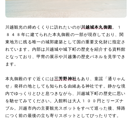
川越観光の締めくくりに訪れたいのが
川越城本丸御殿
。1
848年に建てられた本丸御殿の一部が現存しており、関
東地方に残る唯一の城郭建築として国の重要文化財に指定さ
れています。内部は川越城や城下町の歴史を紹介する資料館
となっており、甲冑の展示や川越藩の歴史パネルを見学でき
ます。
本丸御殿のすぐ近くには
三芳野神社
もあり、童謡「通りゃん
せ」発祥の地としても知られる由緒ある神社です。静かな境
内でゆっくりとひと息つきながら、川越城下町の歴史に思い
を馳せてみてください。入館料は大人100円とリーズナ
ブル。川越市内の主要観光スポットをすべて巡った後、帰路
につく前の最後の立ち寄りスポットとしてぴったりです。