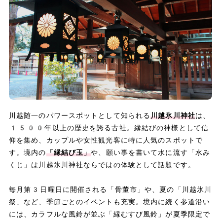
川越随一のパワースポットとして知られる
川越氷川神社
は、
1500年以上の歴史を誇る古社。縁結びの神様として信
仰を集め、カップルや女性観光客に特に人気のスポットで
す。境内の
「縁結び玉」
や、願い事を書いて水に流す「水み
くじ」は川越氷川神社ならではの体験として話題です。
毎月第3日曜日に開催される「骨董市」や、夏の「川越氷川
祭」など、季節ごとのイベントも充実。境内に続く参道沿い
には、カラフルな風鈴が並ぶ「縁むすび風鈴」が夏季限定で