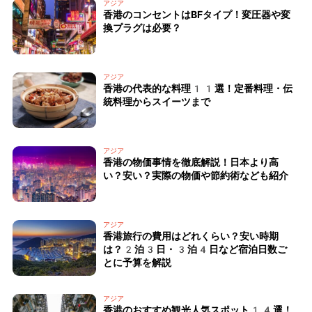
アジア
香港のコンセントはBFタイプ！変圧器や変
換プラグは必要？
アジア
香港の代表的な料理11選！定番料理・伝
統料理からスイーツまで
アジア
香港の物価事情を徹底解説！日本より高
い？安い？実際の物価や節約術なども紹介
アジア
香港旅行の費用はどれくらい？安い時期
は？2泊3日・3泊4日など宿泊日数ご
とに予算を解説
アジア
香港のおすすめ観光人気スポット14選！