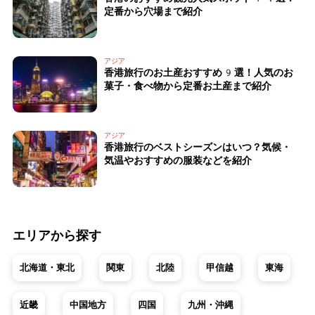
定番から穴場まで紹介
アジア
香港旅行のお土産おすすめ9選！人気のお
菓子・食べ物から定番お土産まで紹介
アジア
香港旅行のベストシーズンはいつ？気候・
気温やおすすめの服装などを紹介
エリアから探す
北海道・東北
関東
北陸
甲信越
東海
近畿
中国地方
四国
九州・沖縄